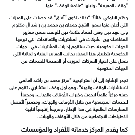
“وقف المعرفة”، ونيلها “علامة الوقف” عنها.‏
وختم البلوكي قائلاً: “بذلك تكون “آفاق” قد حصلت على الميزات
التي أعلن عنها سمو الشيخ حمدان بن محمد بن راشد آل مكتوم
ولي عهد دبي وهي اعتماد علامة دبي للوقف ضمن معايير
المفاضلة بين الشركات في المشتريات والتعاقدات التي تبرمها
الجهات الحكومية. حيث ستقوم إدارات المشتريات في الجهات
الحكومية بتطبيق هذا المعيار بجانب المعايير الفنية والمالية التي
تعمل على اختيار الشركات الموردة أو المقدمة للخدمات في
الجهات الحكومية
تجدر الإشارة إلى أن استراتيجية ‏”مركز محمد بن راشد العالمي
لاستشارات الوقف والهبة”‏، وهو أول وقف استشاري، تقوم على
جعله مركزاً عالمياً لبحوث وخبرات الأوقاف والهبات، ومحفزاً
للخدمات المجتمعية من خلال الأوقاف والهبات، ومصدراً لأفضل
الممارسات العالمية في هذا الإطار، ومرجعاً إقليمياً لتلبية
الاحتياجات الاجتماعية من خلال الأوقاف والهبات
..
كما يقدم المركز خدماته للأفراد والمؤسسات