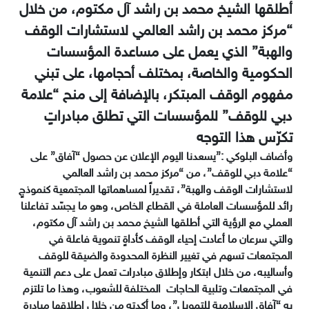
أطلقها الشيخ محمد بن راشد آل مكتوم، من خلال
“مركز محمد بن راشد العالمي لاستشارات الوقف
والهبة” الذي يعمل على مساعدة المؤسسات
الحكومية والخاصة، بمختلف أحجامها، على تبني
مفهوم الوقف المبتكر، بالإضافة إلى منح “علامة
دبي للوقف” للمؤسسات التي تطلق مبادراتٍ
تكرّس هذا التوجه
وأضاف البلوكي :”يسعدنا اليوم الإعلان عن حصول “آفاق” على
“علامة دبي للوقف”، من “مركز محمد بن راشد العالمي
لاستشارات الوقف والهبة”، تقديراً لمساهماتها المجتمعية كنموذجٍ
رائد للمؤسسات العاملة في القطاع الخاص، وهو ما يجسّد تفاعلنا
العملي مع الرؤية التي أطلقها الشيخ محمد بن راشد آل مكتوم،
والتي سرعان ما أعادت إحياء الوقف كأداةٍ تنموية فاعلة في
المجتمعات تسهم في تغيير النظرة المحدودة والضيقة للوقف
وأساليبه، من خلال ابتكار وإطلاق مبادرات تعمل على دعم التنمية
في المجتمعات ‏وتلبية الحاجات ‏ المختلفة للشعوب، وهذا ما تلتزم
به “آفاق الإسلامية للتمويل”، وما أكدته من خلال إطلاقها مبادرة