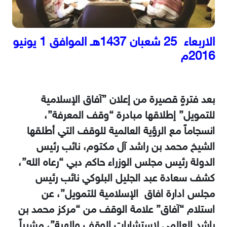
الاربعاء 25 شعبان 1437هـ الموافق 1 يونيو
2016م
بعد فترةٍ قصيرة من إعلان ‏”آفاق الإسلامية
للتمويل” إطلاقها مبادرة “وقف المعرفة”،
انسجاماً مع الرؤية العالمية للوقف التي أطلقها
الشيخ محمد بن راشد ‏آل مكتوم، نائب رئيس
الدولة ‏رئيس مجلس الوزراء حاكم دبي “رعاه الله”،
كشف سعادة عبد الجليل البلوكي نائب رئيس
مجلس ادارة افاق الإسلامية للتمويل”،‏ عن
استلام “آفاق” علامة الوقف من “مركز محمد بن
راشد العالمي لاستشارات الوقف والهبة”، مشيراً