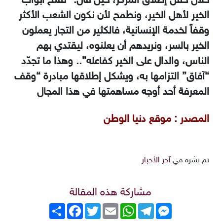
خلال حفل إطلاق المركز، حين قال: “نفتح ‏أبواب
الخير لأهل الخير، ونطمح لأن نكون الشعب الأكثر
وقفاً لخدمة الإنسانية، فالكثير من التجار ‏يعملون
الخير بالسر، ونريدهم أن يعلنوه، ليقتدي بهم
الناس، والدال على الخير كفاعله”.. وهذا ما تجدّد
“آفاق” التزامها به، ويشكل إطلاقها مبادرة “وقف
المعرفة أحد أوجه مساهمتها في هذا المجال
المصدر : موقع دنيا الوطن
تم نشره في
آخر الأخبار
مشاركة هذه المقالة
Messenger
Telegram
WhatsApp
Email
Twitter
انشر
Facebook