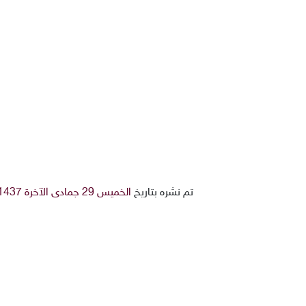
تم نشره بتاريخ
الخميس 29 جمادى الآخرة 1437هـ 7-4-2016م