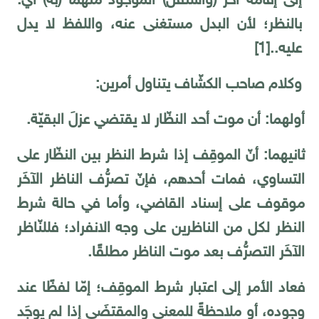
إلى إقامة آخر (واستقل) الموجود منهما (به) أي:
بالنظر؛ لأن البدل مستغنى عنه، واللفظ لا يدل
عليه..
[1]
وكلام صاحب الكشّاف يتناول أمرين:
أولهما: أن موت أحد النظّار لا يقتضي عزلَ البقيّة.
ثانيهما: أنّ الموقِف إذا شرط النظر بين النظّار على
التساوي، فمات أحدهم، فإنّ تصرُّف الناظر الآخَر
موقوف على إسناد القاضي، وأما في حالة شرط
النظر لكل من الناظرين على وجه الانفراد؛ فللنّاظر
الآخَر التصرُّف بعد موت الناظر مطلقًا.
فعاد الأمر إلى اعتبار شرط الموقِف؛ إمّا لفظًا عند
وجوده، أو ملاحظةً للمعنى والمقتضَى إذا لم يوجَد