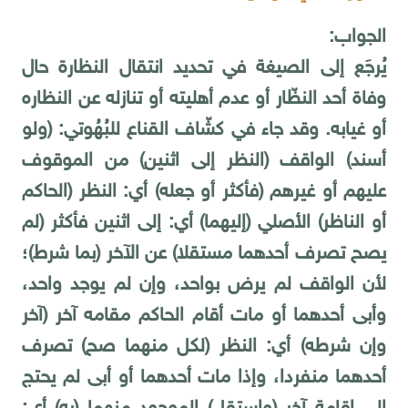
الجواب:
يُرجَع إلى الصيغة في تحديد انتقال النظارة حال
وفاة أحد النظّار أو عدم أهليته أو تنازله عن النظاره
أو غيابه. وقد جاء في كشّاف القناع للبُهُوتي: (ولو
أسند) الواقف (النظر إلى اثنين) من الموقوف
عليهم أو غيرهم (فأكثر أو جعله) أي: النظر (الحاكم
أو الناظر) الأصلي (إليهما) أي: إلى اثنين فأكثر (لم
يصح تصرف أحدهما مستقلا) عن الآخر (بما شرط)؛
لأن الواقف لم يرض بواحد، وإن لم يوجد واحد،
وأبى أحدهما أو مات أقام الحاكم مقامه آخر (آخر
وإن شرطه) أي: النظر (لكل منهما صح) تصرف
أحدهما منفردا، وإذا مات أحدهما أو أبى لم يحتج