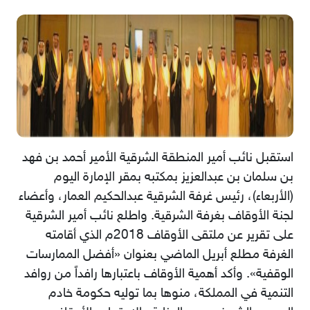
استقبل نائب أمير المنطقة الشرقية الأمير أحمد بن فهد
بن سلمان بن عبدالعزيز بمكتبه بمقر الإمارة اليوم
(الأربعاء)، رئيس غرفة الشرقية عبدالحكيم العمار، وأعضاء
لجنة الأوقاف بغرفة الشرقية. واطلع نائب أمير الشرقية
على تقرير عن ملتقى الأوقاف 2018م الذي أقامته
الغرفة مطلع أبريل الماضي بعنوان «أفضل الممارسات
الوقفية». وأكد أهمية الأوقاف باعتبارها ‏رافداً من روافد
التنمية في المملكة، منوها بما توليه حكومة خادم