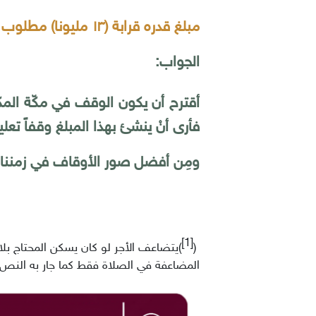
مبلغ قدره قرابة (١٣ مليونا) مطلوب وضعه في وقف، فأين تقترحون أنْ يُوضَع الوقف؟
الجواب:
أقترح أن يكون الوقف في مكّة المكر
فأرى أنْ ينشئ بهذا المبلغ وقفاً تعليم
ومِن أفضل صور الأوقاف في زمننا ال
[1]
)
(
يتضاعف الأجر لو كان يسكن المحتاج بلا 
المضاعفة في الصلاة فقط كما جار به النص.