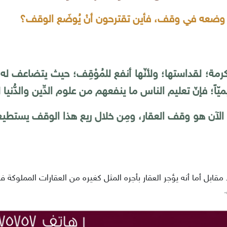
مة؛ لقداستها؛ ولأنّها أنفع للمُوْقِف؛ حيث يتضاعف له ا
يّاً؛ فإنّ تعليم الناس ما ينفعهم من علوم الدِّين والدُّني
آن هو وقف العقار، ومِن خلال ريع هذا الوقف يستطيع ال
مقابل أما أنه يؤجر العقار بأجره المثل كغيره من العقارات المملوكة 