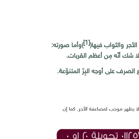
[1]
لأجر والثواب فيها
(
)
وأما صورته:
ا لا شك أنّه مِن أعظم القربات
.
صرف على أوجه البِرّ المتنوّعة.
فلا يظهر موجب لمضاعفة الأجر, كما إن