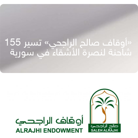
«أوقاف صالح الراجحي» تسير 155
شاحنة لنصرة الأشقاء في سورية