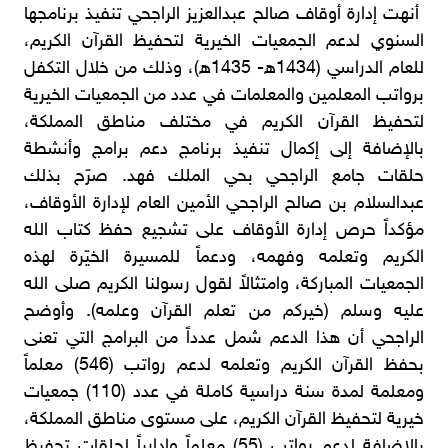
أنهت إدارة أوقاف صالح عبدالعزيز الراجحي تنفيذ برنامجها
السنوي لدعم الجمعيات الخيرية لتحفيظ القرآن الكريم،
للعام الدراسي (1434ه- 1435ه)، وذلك من خلال التكفل
برواتب المعلمين والمعلمات في عدد من الجمعيات الخيرية
لتحفيظ القرآن الكريم في مختلف مناطق المملكة،
بالإضافة إلى إكمال تنفيذ برنامج دعم برامج وأنشطة
حلقات جامع الراجحي بحي الملك فهد. صرّح بذلك
عبدالسلام بن صالح الراجحي الأمين العام لإدارة الأوقاف،
مؤكداً حرص إدارة الأوقاف على تشجيع حفظ كتاب الله
الكريم وتعلمه وفهمه، ودعماً للمسيرة الخيّرة لهذه
الجمعيات المباركة، وامتثالاً لقول رسولنا الكريم صلى الله
عليه وسلم (خيركم من تعلم القرآن وعلمه). وأوضح
الراجحي أن هذا الدعم شمل عدداً من البرامج التي تعنى
بحفظ القرآن الكريم وتعلمه لدعم رواتب (546) معلماً
ومعلمة لمدة سنة دراسية كاملة في عدد (110) جمعيات
خيرية لتحفيظ القرآن الكريم، على مستوى مناطق المملكة،
بالإضافة لدعم رواتب (55) معلماً وإدارياً لحلقات تحفيظ