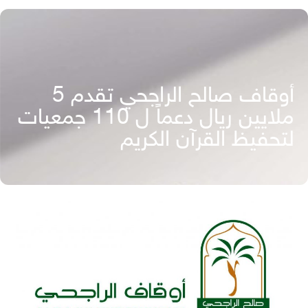
أوقاف صالح الراجحي تقدم 5
ملايين ريال دعماً ل 110 جمعيات
لتحفيظ القرآن الكريم