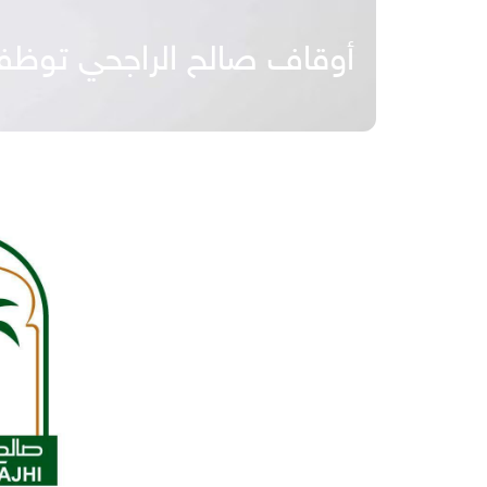
أوقاف صالح الراجحي توظف 512 امرأة ضمن برنامج الأسر الم