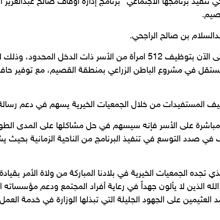
 تنفيذ برنامجها الاجتماعي “برنامج إدارة أوقاف صالح عبدالعزيز 
صيم.
بدالسلام بن صالح الراجحي.
وأوضح الراجحي بأن هذا البرنامج أسهم حتى الآن بتوظيف 512 امرأة من الأسر 
ستقل في مشروع الباطن الزراعي بمنطقة القصيم، مع توفير حافلا
توظيف المستفيدات من خلال الجمعيات الخيرية يسهم في دعم رسالة 
دة مباشرة على الأسر فإنه سيسهم في حل مشاكلها على المدى الطوي
اف في صدد التوسع في تنفيذ البرنامج من الناحية الزمانية بحيث يش
ي تجده الجمعيات الخيرية في بلادنا المباركة من ولاة الأمر بقيا
له الذين لا يألون جهداً في رعاية أفراد المجتمع ودعم مؤسساته ال
لعثيمين على الجهود الجليلة التي تبذلها الوزارة في خدمة العمل ا