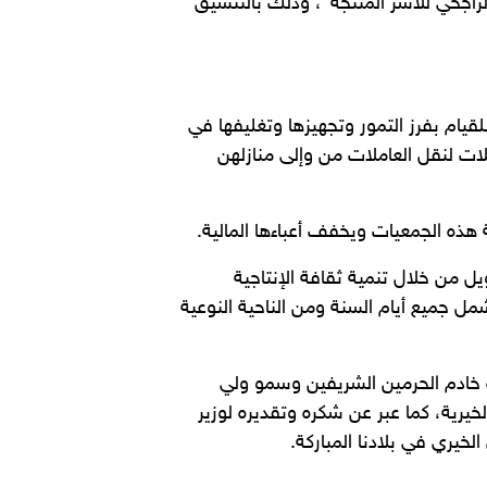
الراجحي للأسر المنتجة”، وذلك بالتنسيق
ذات الدخل المحدود، وذلك للقيام بفرز التمور وتجهيزها وتغليفها في
ت لنقل العاملات من وإلى منازلهن
هذه الجمعيات ويخفف أعباءها المالية.
ل من خلال تنمية ثقافة الإنتاجية
مل جميع أيام السنة ومن الناحية النوعية
دة خادم الحرمين الشريفين وسمو ولي
خيرية، كما عبر عن شكره وتقديره لوزير
لخيري في بلادنا المباركة.