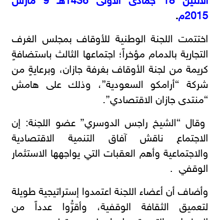
الاثنين 18 جمادى الأولى 1436هـ 9 مارس
2015م
.
اختتمت اللجنة الوطنية للأوقاف بمجلس الغرف
التجارية بالدمام مؤخراً؛ اجتماعها الثالث باستضافةٍ
كريمة من لجنة الأوقاف بغرفة جازان، وبرعايةٍ من
شركة “أرامكو السعودية”، وذلك على هامش
“منتدى جازان الاقتصادي”.
وقال “الشيخ راجس الدوسري” عضو اللجنة: إن
الاجتماع ناقش آفاق التنمية الاقتصادية
والاجتماعية وأهم العقبات التي يواجهها الاستثمار
الوقفي .
وأضاف أن أعضاء اللجنة اعتمدوا إستراتيجية طويلة
لتعميق الثقافة الوقفية، وأقرُّوا عدداً من