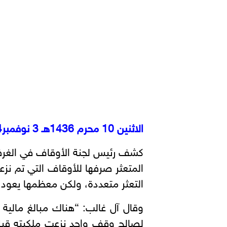
الاثنين 10 محرم 1436هـ 3 نوفمبر2014م
كشف رئيس لجنة الأوقاف في الغرفة 
التعثر متعددة، ولكن معظمها يعود
لصالح وقف واحد نزعت ملكيته قبل 