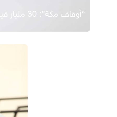
“أوقاف مكة”: 30 مليار قيمة تعويضات تعثر صرفها