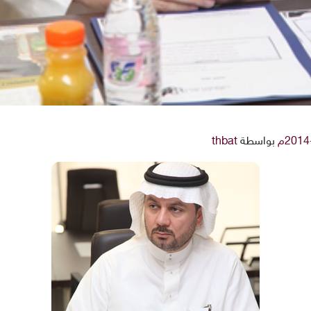
بواسطة
thbat