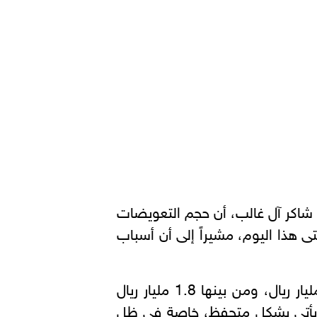
 شاكر آل غالب، أن حجم التعويضات
زعها لصالح المنفعة العامة، تقدر بأكثر من 30 مليار ريال حتى هذا اليوم، مشيراً إلى أن أسباب
وقال آل غالب: “هناك مبالغ مالية كبيرة مجمدة للأوقاف في مكة المكرمة تتجاوز الـ 30 مليار ريال، ومن بينها 1.8 مليار ريال
نه يأتي بشكل متحفظ، خاصة في ظل