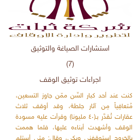
استشارات الصياغة والتوثيق
(7)
اجراءات توثيق الوقف
كنت عند أحد كبار السِّن ممّن جاوز التسعين،
مُتعافِياً مِن آثار جلطة، وقد أوقف ثلاث
عقارات تُقدَّر بـ(٤٠ مليونا) وقرأت عليه مسودة
الوقف وأشهدت أبناءه عليها، فلما هممت
بالخروج استوقفني وبكى، وقال: متى أستلم