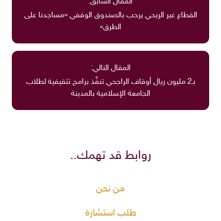
المقال السابق:
القطاع غير الربحي يرحب بالصندوق الوقفي «مساجدنا على
الطرق»
المقال التالي:
بـ2 مليون ريال أوقاف الراجحي تنفِّذ برامج تثقيفية لطلاب
الجامعة الإسلامية بالمدينة
روابط قد تهمك..
من نحن
طلب استشارة