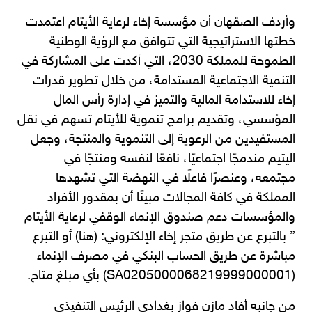
وأردف الصقهان أن مؤسسة إخاء لرعاية الأيتام اعتمدت
خطتها الاستراتيجية التي تتوافق مع الرؤية الوطنية
الطموحة للمملكة 2030، التي أكدت على المشاركة في
التنمية الاجتماعية المستدامة، من خلال تطوير قدرات
إخاء للاستدامة المالية والتميز في إدارة رأس المال
المؤسسي، وتقديم برامج تنموية للأيتام تسهم في نقل
المستفيدين من الرعوية إلى التنموية والمنتجة، وجعل
اليتيم مندمجًا اجتماعيًا، نافعًا لنفسه ومنتجًا في
مجتمعه، وعنصرًا فاعلًا في النهضة التي تشهدها
المملكة في كافة المجالات مبينًا أن بمقدور الأفراد
والمؤسسات دعم صندوق الإنماء الوقفي لرعاية الأيتام
” بالتبرع عن طريق متجر إخاء الإلكتروني: (
هنا
) أو التبرع
مباشرة عن طريق الحساب البنكي في مصرف الإنماء
(SA0205000068219999000001) بأي مبلغ متاح.
من جانبه أفاد مازن فواز بغدادي الرئيس التنفيذي