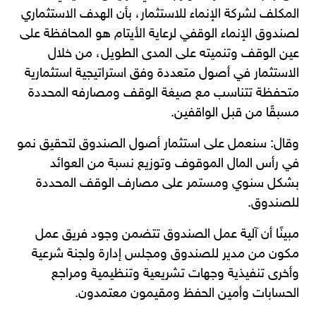
المكلف لشركة الإنماء للاستثمار، بأن الهدف الاستثماري
لصندوق الإنماء الوقفي لرعاية الأيتام هو المحافظة على
عين الوقف وتنميته على المدى الطويل، من خلال
الاستثمار في أصول متعددة وفق استراتيجية استثمارية
متحفظة تتناسب مع صيغة الوقف ومصارفه المحددة
مسبقًا من قبل الواقفين.
وقال: سنعمل على استثمار أصول الصندوق لتحقيق نمو
في رأس المال الموقوف وتوزيع نسبة من العوائد
بشكل سنوي ومستمر على مصارف الوقف المحددة
للصندوق.
مبينًا أن آلية عمل الصندوق تتضمن وجود فريق عمل
مكون من مدير للصندوق ومجلس إدارة ولجنة شرعية
وأخرى تنفيذية وجهات تشريعية وتنظيمية ومراجع
الحسابات وأمين الحفظ ومقيمون معتمدون.