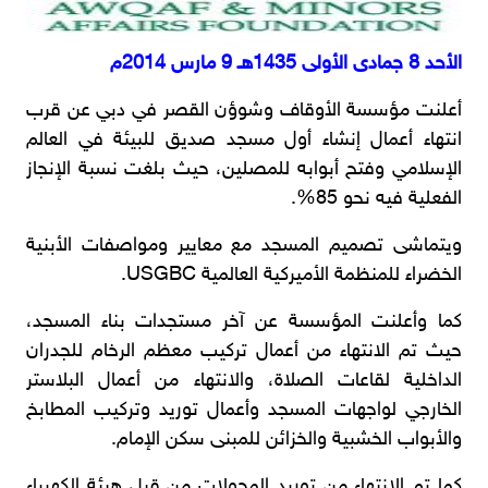
الأحد 8 جمادى الأولى 1435هـ 9 مارس 2014م
أعلنت مؤسسة الأوقاف وشوؤن القصر في دبي عن قرب
انتهاء أعمال إنشاء أول مسجد صديق للبيئة في العالم
الإسلامي وفتح أبوابه للمصلين، حيث بلغت نسبة الإنجاز
الفعلية فيه نحو 85%.
ويتماشى تصميم المسجد مع معايير ومواصفات الأبنية
الخضراء للمنظمة الأميركية العالمية USGBC.
كما وأعلنت المؤسسة عن آخر مستجدات بناء المسجد،
حيث تم الانتهاء من أعمال تركيب معظم الرخام للجدران
الداخلية لقاعات الصلاة، والانتهاء من أعمال البلاستر
الخارجي لواجهات المسجد وأعمال توريد وتركيب المطابخ
والأبواب الخشبية والخزائن للمبنى سكن الإمام.
كما تم الانتهاء من توريد المحولات من قبل هيئة الكهرباء