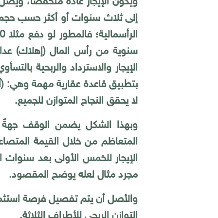
ويكون الإيجار عادة منخفضاً، ويصل إ
إلى ثلاث سنوات أو أكثر حسب حجم ا
سنوية من رأس المال (إهلاك) عدا ا
الإيجار والاسترداد والربحية بالتسأوي 3
بتطبيق قاعدة عقارية مهمة وهي: (أع
لا يحقق النجاح المتوازن للجميع.
وبهذا الشكل يضمن الوقف جهةً تُ
المتعاظم من خلال القيمة المتصاعد
الإيجار للخمس الأولى بعد سنوات التط
مجرد مثال لعله يوضح المقصود.
والأصل أن يتم تفصيل فرصة استثما
التوازن الربحي للأطراف الثلاثة.