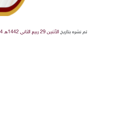
تم نشره بتاريخ
الأثنين 29 ربيع الثاني 1442هـ 14-12-2020م