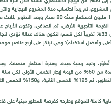
لى 50
%
من الإيجار الاستثماري للسنة خلال فترة الت
لمشروع، ثم يبدأ احتساب مدة المشروع الايجارية والتي 
الرأسمالية؛ فالمطور لو دفع مثلا 10 مليون لاستثمارٍ
لقيمة التأجيرية للأرض، ثم الصافي، وتكون الأرباح ع
3
%
تقريباً لكل قسم؛ لتكون هناك عدالة تؤدي لنجا
لى وأفضل استخدام): وهي ترتكز على أربع عناصر مهمة ب
طوّر، وتجد ربحية جيدة، وفترةَ استثمارٍ منصفة، و
ة من 50
%
من قيمة إيجار الخمس الأولى لكل سنة عن
وير، ثم 125
%
للخمس الثانية، و150
%
للخمس الثالث
رية كاملة للموقع وطرحه كفرصة للمطور مبنيةً على قا