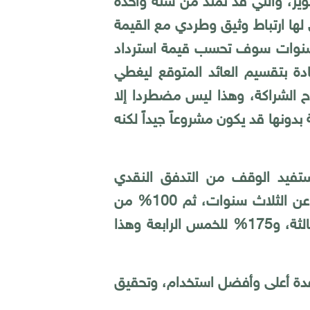
طوير، والتي قد تمتد من سنة واحدة
لها ارتباط وثيق وطردي مع القيمة
 مدتُه 20 سنة, وبعد التطوير بثلاث سنوات سوف تحسب قيمة استرداد
ادة بتقسيم العائد المتوقع ليغطي
ح الشراكة، وهذا ليس مضطردا إلا
دونها قد يكون مشروعاً جيداً لكنه
يستفيد الوقف من التدفق النقدي
 الثلاث سنوات، ثم 100
%
من
ة، و175
%
للخمس الرابعة وهذا
عدة أعلى وأفضل استخدام، وتحقيق