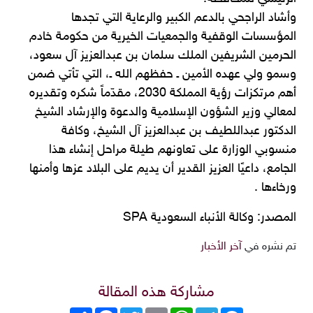
وأشاد الراجحي بالدعم الكبير والرعاية التي تجدها
المؤسسات الوقفية والجمعيات الخيرية من حكومة خادم
الحرمين ‏الشريفين الملك سلمان بن عبدالعزيز آل سعود،
وسمو ولي عهده الأمين ـ حفظهم الله ـ، التي تأتي ضمن
أهم مرتكزات رؤية المملكة 2030، مقدّماً شكره وتقديره
لمعالي وزير الشؤون الإسلامية والدعوة والإرشاد الشيخ
الدكتور عبداللطيف بن عبدالعزيز آل الشيخ، وكافة
منسوبي الوزارة على تعاونهم طيلة مراحل إنشاء هذا
الجامع، داعيًا العزيز القدير أن يديم على البلاد عزها وأمنها
ورخاءها .
المصدر: وكالة الأنباء السعودية SPA
تم نشره في
آخر الأخبار
مشاركة هذه المقالة
Messenger
Telegram
WhatsApp
Email
Twitter
انشر
Facebook