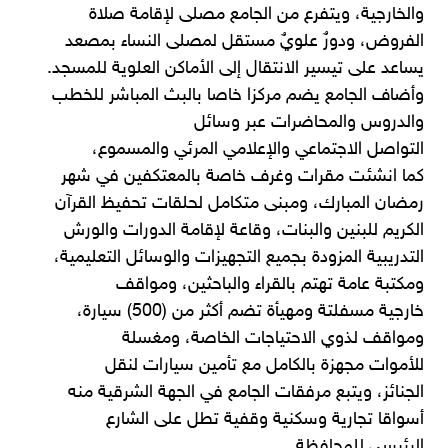
والخارجية، ويتفرع من الجامع مصلى لإقامة صلاة
الفروض، ودورٌ علويٌ مستقل لمصلى النساء بمصعد
يساعد على تيسير الانتقال إلى الأماكن العلوية للمسجد.
وأضاف الجامع يضم مركزا خاصا بالبث المباشر للخطب
والدروس والمحاضرات عبر وسائل
التواصل الاجتماعي والإعلامي المرئي والمسموع،
كما انشئت مقرات وغرف خاصة بالمعتكفين في شهر
رمضان المبارك، ومبنى متكامل لحلقات تحفيظ القرآن
الكريم للبنين والبنات، وقاعة لإقامة الدورات والورش
التدريبية المزودة بجميع التجهيزات والوسائل التعليمية،
ومكتبة عامة تهتم بالقراء والباحثين، ومواقف
خارجية مسفلتة ومهيأة تضم أكثر من (500) سيارة،
ومواقف لذوي الاحتياجات الخاصة، ومغسلة
للأموات مجهزة بالكامل مع تأمين سيارات لنقل
الجنائز، ويتبع مرفقات الجامع في الجهة الشرقية منه
أسواقا تجارية وسكنية وقفية تطل على الشارع
الرئيسي للمحافظة.