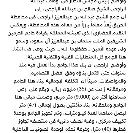
وأوضح رئيس مجلس النظار في أوقاف عبدالله
الراجحي الشيخ صالح بن عبدالله الراجحي، إلى
أن جامع الشيخ عبدالله بن عبدالعزيز الراجحي في محافظة
الحريق يُعدُّ معلماً بارزاً من معالم هذه المحافظة، ويعكس
التقدم الحضاري الذي تعيشه المملكة بقيادة خادم الحرمين
‏الشريفين الملك سلمان بن عبدالعزيز آل سعود، وسمو
ولي عهده الأمين ــ حفظهما الله ــ؛ حيث روعي في إنشاء
هذا الجامع كل المتطلبات الفنية والتقنية الحديثة.
وأوضح الراجحي أن بناء هذا الجامع بدأ العمل فيه منذ
سنوات حتى اكتمل بناؤه وفق أفضل التصاميم
والمواصفات, مبيناً أن التكلفة الإجمالية لبناء هذا الجامع
ومرفقاته زادت عن (35) مليون ريـال، ويقع على أرض
مساحتها أكثر من (9.000) متر مربع، وضمت مباني هذا
الجامع وملحقاته: بناء مأذنتين بطول إجمالي (47) متر
ليصل مداهما لعدة كيلومترات، وتم تجهيز الجامع بوحدة
تكييف مركزي، وقبة نصف دائرية في منتصفه تجاوز
قطرها (40) مترا، وغرفة تحكم لوحدة الصوتيات الداخلية