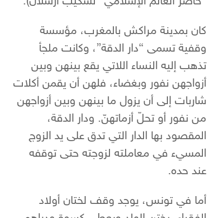
“حاضر العالم الإسلامي” لشكيب أرسلان).
كان بمدينة مراكش بالمغرب، مؤسسة
وقفية تسمى “دار الدقة”، وكانت ملجأ
تذهب إليه النساء اللاتي يقع بينهن وبين
أزواجهن نفور وبغضاء، فلهن أن يقمن أكلات
شاربات إلى أن يزول ما بينهن وبين أزواجهن
من نفور أو تحلّ أزماتهنّ. ودار الدقة،
المقصود بها الدار التي تدق على يد الزوج
المسيء في معاملته لزوجته حتى توقفه
عند حده.
أما في تونس، يوجد وقف لختان أولاد