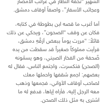
الشهير “تحفة النظار في غرائب الأمصار
وعجائب الأسفار”، واصفاً أوقاف دمشق.
أما أغرب ما قصه ابن بطوطة في كتابه،
فكان عن وقف “الصحون”، ويحكي عن ذلك
قائلاً: “مررت يوماً ببعض أزقَّهِ دمشق،
فرأيت مملوكاً صغيراً قد سقطت من يده
صٌحفة من الفخار الصيني، وهو يسمّونه
(الصحن) فتكسرت، واجتمع الناس، فقال له
بعضهم: اجمع شقفها واحملها معك
لصاحب أوقاف الأواني، فجمعها وذهب
معه الرجل إليه، فأراه إياها، فدفع له ما
اشترى به مثل ذلك الصحن.