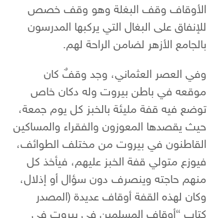
الأوقاف وقف البغلة وهو وقف خصص
للإنفاق على البغال التي يركبها المدرسون
بالجامع الأزهر لضامن الراحة لهم.
وفي العصر العثماني، وجد وقفٌ كان
موقعه في باطن بيروت وله دكان خاص
توضع فيه قفة مليئة بالخبز كل يوم جمعة،
حيث يقصدها المعوزون والفقراء والمساكين
القاطنون في بيروت من مختلف الطوائف،
فيوزع متولي قفة الخبز عليهم، فيأخذ كل
منهم حاجته وينصرف دون سؤال أو إذلال،
وكان لهذه القفة أوقاف عديدة (المصدر
كتاب “أوقاف المسلمين في بيروت في