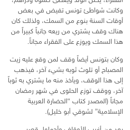
الفقراء، يختن الولد ويعطى كسوة ودراهم،
وكانت شواطئ تونس تفيض في بعض
أوقات السنة بنوع من السمك، ولذلك كان
هناك وقف يشتري من ريعه جانباً كبيراً من
هذا السمك ويوزع على الفقراء مجاناً.
وكان بتونس أيضاً وقف لمن وقع عليه زيت
المصباح أو تلوث ثوبه بشيء آخر، فيذهب
إلى هذا الوقف، ويأخذ منه ما يشتري به ثوباً
آخر، ووقف توزع الحلوى في شهر رمضان
مجاناً (المصدر كتاب “الحضارة العربية
الإسلامية” لشوقي أبو خليل).
يعد من أغرب الأوقاف وأجملها، قصر