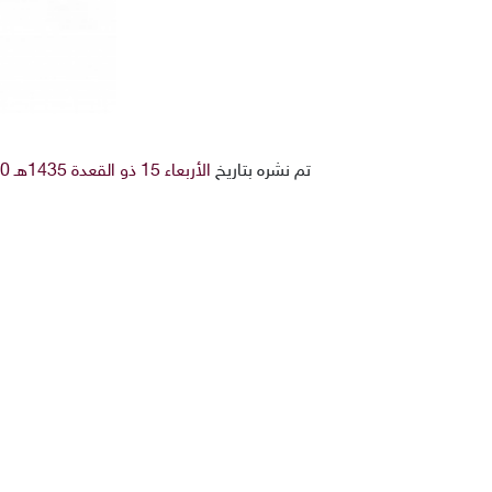
تم نشره بتاريخ
الأربعاء 15 ذو القعدة 1435هـ 10-9-2014م