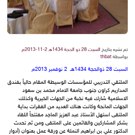
تم نشره بتاريخ
السبت 28 ذو الحجة 1434هـ 2-11-2013م
بواسطة
thbat
السبت 28 ذوالحجة 1434هـ 2 نوفمبر 2013م
الملتقي التدريبي للمؤسسات الوسيطة المقام حالياً بفندق
المداريم كراون جنوب جامعة الامام محمد بن سعود
الاسلامية شارك فيه نخبة من الجهات الخيرية وكذلك
الجهات المانحة وكانت هناك العديد من الفقرات بداية
الملتقى استهل الأستاذ عبد العزيز الماجد مفتتحاً اللقاء
بشكر المشاركين والقائمين على الملتقى ومن ثم تحدث
الدكتور علي بن ابراهيم النملة عن ورقة عمل بعنوان (أدوار