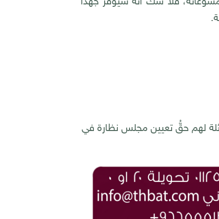
وِّغاته، فلا شكّ أنّه سيوفر جهداً
ة.
ن (١٥) شخصاً مِن جميع فروع العائلة لهم حقُّ تعيين مجلس نظارة في