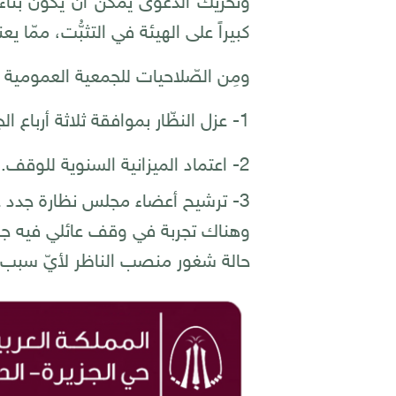
وتحريك الدعوى يمكن أنْ يكون بناءً 
كبيراً على الهيئة في التثبُّت، ممّا
ومِن الصّلاحيات للجمعية العمومية الت
1- عزل النظّار بموافقة ثلاثة أرباع الجمعية العمومية.
2- اعتماد الميزانية السنوية للوقف.
3- ترشيح أعضاء مجلس نظارة جدد عند خلوّ بعضهم أو جميعهم.
حالة شغور منصب الناظر لأيّ سبب 