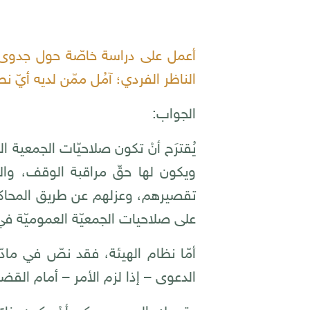
أعمل على دراسة خاصّة حول جدوى ت
الناظر الفردي؛ آمُل ممّن لديه أيّ 
الجواب:
يُقترَح أنْ تكون صلاحيّات الجمعية 
ويكون لها حقّ مراقبة الوقف، والا
تقصيرهم، وعزلهم عن طريق المحاكم 
على صلاحيات الجمعيّة العموميّة في 
أمّا نظام الهيئة، فقد نصّ في مادّت
الدعوى – إذا لزم الأمر – أمام الق