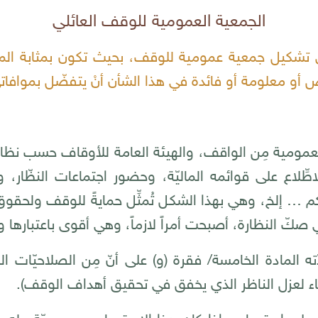
الجمعية العمومية للوقف العائلي
شكيل جمعية عمومية للوقف، بحيث تكون بمثابة المرا
نص أو معلومة أو فائدة في هذا الشأن أنْ يتفضّل بموافاتي
العمومية مِن الواقف، والهيئة العامة للأوقاف حسب نظامه
طِّلاع على قوائمه الماليّة، وحضور اجتماعات النظّار،
… إلخ، وهي بهذا الشكل تُمثِّل حمايةً للوقف ولحقوق
صكّ النظارة، أصبحت أمراً لازماً، وهي أقوى باعتبارها ول
ه المادة الخامسة/ فقرة (و) على أنّ مِن الصلاحيّات الر
ضاء لعزل الناظر الذي يخفق في تحقيق أهداف الوقف).