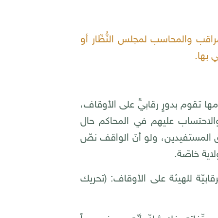
قب والمحاسب لمجلس النُّظّار أو
 بها.
ا تقوم بدورٍ رقابيٍّ على الأوقاف،
 والاحتساب عليهم في المحاكم حال
 المستفيدين، ولو أنّ الواقف نصّ
اية خاصّة.
قابيّة للهيئة على الأوقاف: (تحريك