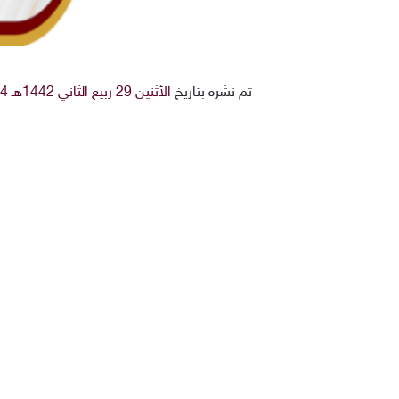
تم نشره بتاريخ
الأثنين 29 ربيع الثاني 1442هـ 14-12-2020م