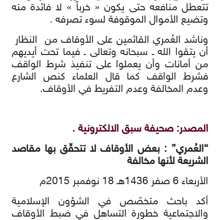
تتعطل منافعه حتى يكون « خرباً » لا فائدة منه
وتضيع الأموال الموقوفة لسوء تصرفه .
وناشد العُمري القائمين على الأوقاف من النظار
أن يتقوا الله ـ سبحانه وتعالى ـ فيما تحت أيديهم
من أمانات وأن يعملوا على تنفيذ شرط الواقف
فشرط الواقف كما قال العلماء كنص الشارع
وعدم المخالفة وعدم التفريط في الأوقاف.
المصدر: صحيفة سبق الالكترونية .
“العُمري” : بعض الأوقاف لا تتحقّق بها مقاصد
الشريعة لأنها مخالفة
الأربعاء 6 صفر 1436هـ 18 نوفمبر 2015م
أكد باحث متخصّص في الشؤون الإسلامية
والاجتماعية خطورة التساهل في ضبط الأوقاف