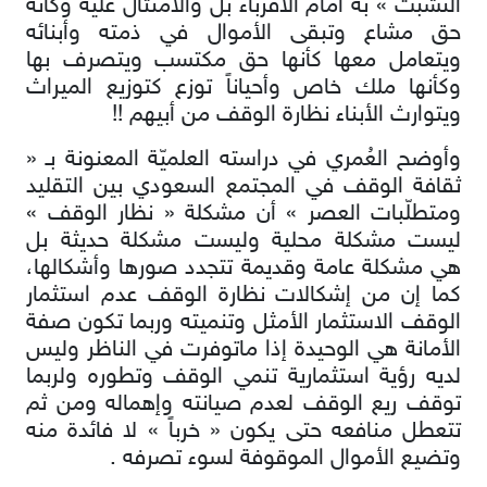
التشبث » به أمام الأقرباء بل والامتثال عليه وكأنه
حق مشاع وتبقى الأموال في ذمته وأبنائه
ويتعامل معها كأنها حق مكتسب ويتصرف بها
وكأنها ملك خاص وأحياناً توزع كتوزيع الميراث
ويتوارث الأبناء نظارة الوقف من أبيهم !!
وأوضح العُمري في دراسته العلميّة المعنونة بـ «
ثقافة الوقف في المجتمع السعودي بين التقليد
ومتطلّبات العصر » أن مشكلة « نظار الوقف »
ليست مشكلة محلية وليست مشكلة حديثة بل
هي مشكلة عامة وقديمة تتجدد صورها وأشكالها،
كما إن من إشكالات نظارة الوقف عدم استثمار
الوقف الاستثمار الأمثل وتنميته وربما تكون صفة
الأمانة هي الوحيدة إذا ماتوفرت في الناظر وليس
لديه رؤية استثمارية تنمي الوقف وتطوره ولربما
توقف ريع الوقف لعدم صيانته وإهماله ومن ثم
تتعطل منافعه حتى يكون « خرباً » لا فائدة منه
وتضيع الأموال الموقوفة لسوء تصرفه .