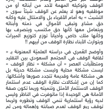
الوقف وتوكيله المهمة لأحد من أبنائه أو من
موظفيه وهو لا يعلم عن الوقف شيئاً سوى «
التشبث » به أمام الأقرباء بل والامتثال عليه وكأنه
حق مشاع وتبقى الأموال في ذمته وأبنائه
ويتعامل معها كأنها حق مكتسب ويتصرف بها
وكأنها ملك خاص وأحياناً توزع كتوزيع الميراث
ويتوارث الأبناء نظارة الوقف من أبيهم !!
وأوضح العُمري في دراسته العلميّة المعنونة بـ «
ثقافة الوقف في المجتمع السعودي بين التقليد
ومتطلّبات العصر » أن مشكلة « نظار الوقف »
ليست مشكلة محلية وليست مشكلة حديثة بل
هي مشكلة عامة وقديمة تتجدد صورها وأشكالها،
كما إن من إشكالات نظارة الوقف عدم استثمار
الوقف الاستثمار الأمثل وتنميته وربما تكون صفة
الأمانة هي الوحيدة إذا ماتوفرت في الناظر وليس
لديه رؤية استثمارية تنمي الوقف وتطوره ولربما
توقف ريع الوقف لعدم صيانته وإهماله ومن ثم