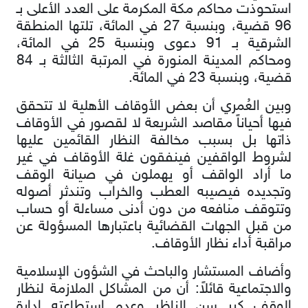
استحوذت محاكم مكة المكرمة على العدد الأعلى بـ
96 قضية، وبنسبة 27 في المائة، تلتها المنطقة
الشرقية بـ 91 دعوى وبنسبة 25 في المائة،
ومحاكم المدينة المنورة في المرتبة الثالثة بـ 84
قضية، وبنسبة 23 في المائة.
وبين العُمري أن بعض الأوقاف الأهلية لا تتحقق
فيها أحياناً مقاصد الشريعة لا لقصور في الأوقاف
ذاتها بل بسبب مخالفة النظار القائمين عليها
لشروط الواقفين فينفقون غلة الأوقاف في غير
ما أراد الواقف أو يهملون في صيانة الوقف
وتجديده فيصيبه العطب والخراب وتندثر أصوله
وتتوقف منافعه من دون أدنى مساءلة أو حساب
من قبل الجهات القضائية باعتبارها المسؤولة عن
مراقبة أداء نظار الأوقاف.
وأضاف المستشار والباحث في الشؤون الإسلامية
والاجتماعية قائلاً: أن من المشاكل الملازمة لنظار
الوقف كبر سن الناظر وعدم استطاعته إدارة