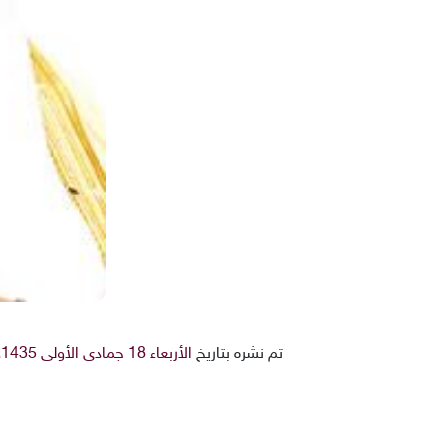
تم نشره بتاريخ
الأربعاء 18 جمادى الأولى 1435هـ 19-3-2014م