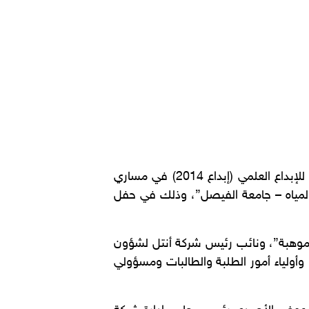
توج الأمير خالد الفيصل وزير التربية والتعليم 72 مبدعاً ومبدعة من نوابغ الوطن بجوائز الأولمبياد الوطني للإبداع العلمي (إبداع 2014) في مساري
مة لتحلية المياه – جامعة الفيصل”، وذلك في حفل
و”موهبة”، ونائب رئيس شركة أنتل لشؤون
وأولياء أمور الطلبة والطالبات ومسؤولي