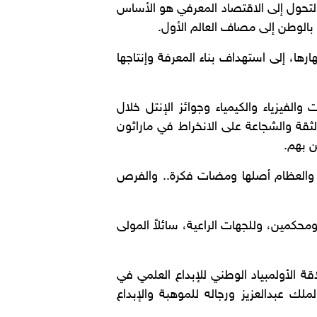
 التحول إلى الاقتصاد المعرفي هو الأساس
بالوطن إلى مصاف العالم الأول.
رها، إلى استهداف بناء المعرفة وإنتاجها
الفيزياء والكيمياء وجوائز الإنتل خلال
الثقة والشجاعة على الانخراط في ماراثون
ن بهم.
.. والعظام أصلها ومضات فكرة.. والفرص
كمين، وللجهات الراعية، سائلاً المولى
وهبة” أحمد البلوشي إن 1260 يوماً مضت منذ انطلاقة الأولمبياد الوطني للإبداع العلمي في
ملك عبدالعزيز ورجاله للموهبة والإبداع