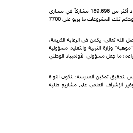
وبيّن البلوشي أن المسيرة تخللتها أيام حافلة بالتحدي والمثابرة والإنجاز؛ إذ انضوى تحت سقف الأولمبياد أكثر من 189.696 مشاركاً في مساري
البحث العلمي والابتكار، تنافسوا في 820 معرضاً على مستوى إدارات التربية والتعليم والمناطق التعليمية، وحكم تلك المشروعات ما يربو على 7700
الله تعالى- يكمن في الرعاية الكريمة،
وهبة” وزارة التربية والتعليم مسؤولية
راعم؛ ما جعل مسؤولي الأولمبياد الوطني
رس لتحقيق تمكين المدرسة؛ لتكون النواة
فير الإشراف العلمي على مشاريع طلبة