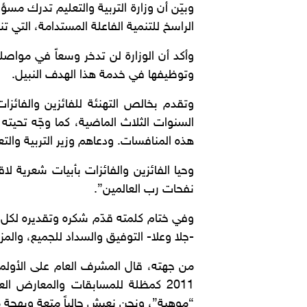
وبيّن أن وزارة التربية والتعليم تدرك مس
الراسخ للتنمية الفاعلة المستدامة، التي
وأكد أن الوزارة لن تدخر وسعاً في مواصلة
وتوظيفها في خدمة هذا الهدف النبيل.
وتقدم بخالص التهنئة للفائزين والفائزات
السنوات الثلاث الماضية، كما وجّه تحيته 
هذه المنافسات. ودعاهم وزير التربية والت
وحيا الفائزين والفائزات بأبيات شعرية 
نفحات رب العالمين”.
وفي ختام كلمته قدّم شكره وتقديره لكل 
-جلا وعلا- التوفيق والسداد للجميع، والمزيد
2011 كمظلة للمسابقات والمعارض الع
“موهبة”، ونحن نعيش حالياً متعة وبهجة م