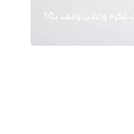
“الفيصل”: يسبق الإبداع حلم المبدعين.. والعظام أصلها ومضات فكرة وإعلان وقف بـ10