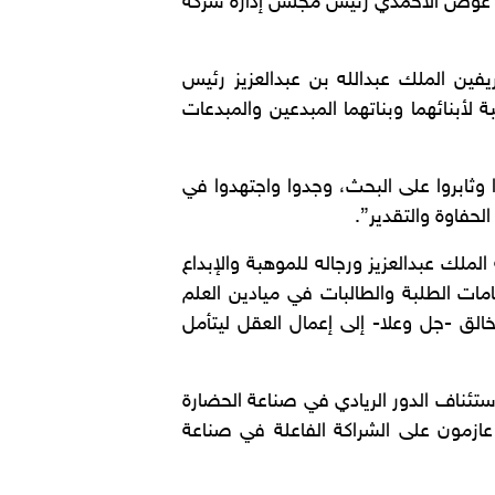
عمال الشيخ يوسف بن عوض الأحمدي رئيس مجلس إدارة شركة
ريفين الملك عبدالله بن عبدالعزيز رئيس
لأبنائهما وبناتهما المبدعين والمبدعات
ا وثابروا على البحث، وجدوا واجتهدوا في
لحفاوة والتقدير”.
الملك عبدالعزيز ورجاله للموهبة والإبداع
مامات الطلبة والطالبات في ميادين العلم
لخالق -جل وعلا- إلى إعمال العقل ليتأمل
ستئناف الدور الريادي في صناعة الحضارة
 عازمون على الشراكة الفاعلة في صناعة