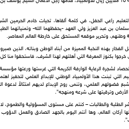
وتخللت فعاليات الحفل إعلان وقف بقيمة 10 ملايين ريال للأولمبياد، قدمها رجل الأ
التعليم راعي الحفل، في كلمة ألقاها، تحيات خادم الحرمين الش
ان بن عبد العزيز ولي العهد -يحفظهما الله- وتمنياتهما الطيبة 
ة وطنهم، وتحرير موقعه المستحق على خارطة العالم المعاصر.
الفخار بهذه النخبة المميزة من أبناء الوطن وبناته، الذين صبرو
 خرجوا بكنوز المعرفة التي أهلتهم لهذا الشرف، فاستحقوا منا كل ا
لحصاد لشجرة الرعاية الوارفة الكريمة التي غرستها ورعتها مؤسسة 
عليم التي تبنت هذا الأولمبياد الوطني للإبداع العلمي لتحفيز اهت
تشبع فضولهم العلمي، وتنمى روح الإبداع لديهم امتثالاً لدعوة ا
 الأرض وترقيتها على شرعه ومنهجه”.
شر الطلبة والطالبات – كنتم على مستوى المسؤولية والطموح، لا
أركان العالم، وها أنتم اليوم بالجهد الصادق والعمل الدؤوب
”.