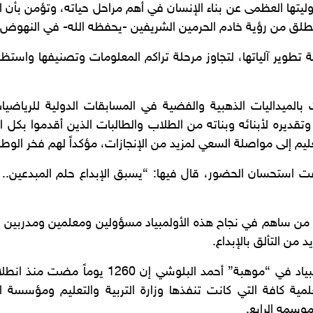
ؤوليتها العظمى عن بناء الإنسان في أهم مراحل حياته، وتؤمن بأن
 تنطلق من رؤية خادم الحرمين الشريفين -يحفظه الله- في النهوض 
 تطوير آلياتها، لتجاوز مرحلة تراكم المعلومات وتصنيفها واستظها
 بالميداليات الذهبية والفضية في المسابقات الدولية للرياضيات و
وتقديره لأبنائه وبناته من الطلاب والطالبات الذين أقدموا بكل 
عليم إلى مواصلة السعي لمزيد من الإنجازات، مؤكداً لهم فخر الوط
لاقت استحسان الحضور، قال فيها: “يسبق الإبداع حلم المبدعين
من ساهم في نجاح هذه الأولمبياد مسؤولين ومعلمين ومدربين ومح
 من التألق بالإبداع.
من جهته، قال المشرف العام على الأولمبياد في “م
لمية كافة التي كانت تنفذها وزارة التربية والتعليم ومؤسسة ال
وسمه الرابع.