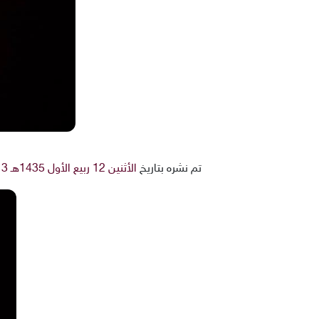
تم نشره بتاريخ
الأثنين 12 ربيع الأول 1435هـ 13-1-2014م