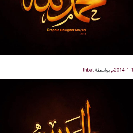
بواسطة
thbat