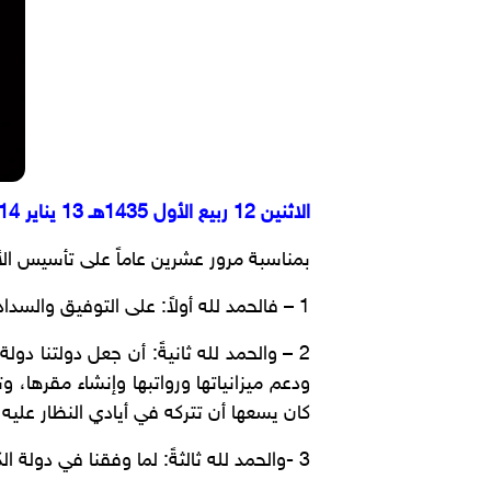
الاثنين 12 ربيع الأول 1435هـ 13 يناير 2014م
بمناسبة مرور عشرين عاماً على تأسيس الأ
1 – فالحمد لله أولاً: على التوفيق والسداد في مسيرة الأمانة.
2 – والحمد لله ثانيةً: أن جعل دولتنا د
ودعم ميزانياتها ورواتبها وإنشاء مقرها، و
كان يسعها أن تتركه في أيادي النظار عليه
3 -والحمد لله ثالثةً: لما وفقنا في دولة الكويت بأن نقدم نموذجاً يحتذى في العالم الإسلامي في التصدي الجاد لرسالة الوقف ورعاية الأوقاف.