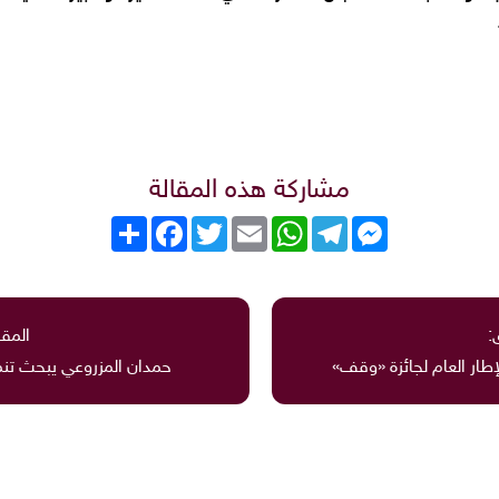
مشاركة هذه المقالة
Messenger
Telegram
WhatsApp
Email
Twitter
انشر
Facebook
:
المقا
إطار العام لجائزة «وقف»
حمدان المزروعي يبحث تن