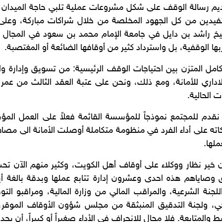
 تقديم رسالة الوقف على شكل مشروعات عملية تلبي حاجة الميدان 
يدين من كل الجهود المخلصة من خلال شراكات مباركة، وعلى س
يخ راشد بن دايل في جامعة الإمام محمد بن سعود في المجال ال
ربها الوقفية، بل واسترداد كثير من أوقافها الضائعة أو المغتصبة.
لتكامل المتزن بين احتياجات الوقف الرئيسية: من تسويق وإدارة و
اداري للأمانة، ومع ذلك، ونحن على عتبة العقد الثالث من عمر ا
 الحالية.
ن نقدم للمجتمع نموذجاً للمؤسسة القائمة فعلاً على العمل ال
اته على أداء الفرد في منظومة متكاملة أوصلت الأمانة الى مصا
ملها.
كون خير نظار ووكلاء على أوقاف أهل الكويت، وكثير منهم الآن ت
صاياهم هذه احدى وعشرون إدارة تتابع عملها وبدقة بالغة أيض
للجنة الشرعية، والمراقب المالي من وزارة المالية، ومراقبو ا
ي، ولجنة التدقيق المنبثقة من مجلس شؤون الأوقاف الموقر، فض
ط والمتابعة. فلا مجال للانحراف في الأداء صغيراً أو كبيراً، أن ي