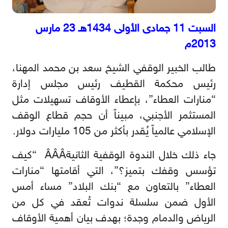
السبت 11 جمادى الأولى 1434هـ 23 مارس
2013م
طالب الخبير الوقفي الشيخ سعد بن محمد المهنا،
رئيس محكمة القطيف رئيس مجلس إدارة
“منارات العطاء”، بإعطاء الأوقاف تسهيلات مثل
المستثمر الأجنبي، مبيناً أن حجم قطاع الوقف
الإسلامي عالمياً يُقدر بأكثر من 105 مليارات دولار.
جاء ذلك خلال الندوة الوقفية الثانيةÂÂÂ “كيف
تؤسس وقفك بتميز؟”، التي أقامتها “منارات
العطاء” بالتعاون مع “بنك البلاد” مساء أمس
الأول ضمن سلسلة ندوات تُعقد في كل من
الرياض والدمام وجدة؛ بهدف بيان أهمية الأوقاف