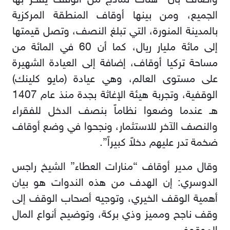
وأضاف بأن “هناك نماذج من الوقف يفخر بها
الجميع، ومن بينها أوقاف المنطقة المركزية
بالمدينة المنورة، التي تبلغ النصف، وتصل قيمتها
إلى مائة مليار ريال، كما أن 60 في المائة من
مساحة تركيا أوقاف، إضافة إلى العيادة الشهيرة
على مستوى العالم، وهي عيادة (مايو كلينك)
الوقفية، وتجربة هيئة الإغاثة بجدة منذ عام 1407
هـ عندما وضعوا نظاماً بنصف الدخل للفقراء
والنصف الآخر للاستثمار، ونجحوا في وضع أوقاف
ضخمة تدر عليهم دخلاً كبيراً”.
وقال مدير أوقاف “منارات العطاء” الشيخ راجس
الدوسري: إن الهدف من هذه الندوات هو بيان
أهمية الوقف الخيري، وتوجيه أصحاب الوقف إلى
وقف ناجح ومميز وذي بركة، وتوضيح أنواع المال