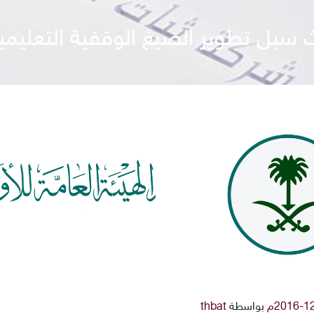
ث سبل تطوير الصيغ الوقفية التعليمي
بواسطة
thbat