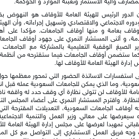
ارف وآلية الاستثمار وتعبئة الموارد و الحوكمة.
الدور الرئيس للهيئة العامة للأوقاف هو النهوض بق
وره الاجتماعي والاقتصادي وتسهيل إجراءاته، وأن الهيئ
أوقاف بعامة و منها أوقاف الجامعات. مؤكدا على أهم
مة، و أثنى المستشار النمري على جهود أوقاف الجامعات
لصيغ الوقفية التعليمية بالمشاركة مع الجامعات 
ا ستضمن أوقاف الجامعات فيما ستقترحه من أنظمة 
إدارة الهيئة العامة للأوقاف لها.
ى استفسارات الاساتذة الحضور التي تمحور معظمها حول 
سعودية، وما الذي يمكن للجامعات السعودية عمله قبل انط
عامة للأوقاف لن تتولى نظارة أي وقف حدد له واقفه ناظرا
النظارة. واقترح المستشار النمري على أعضاء المجلس ا
جه أوقاف الجامعات السعودية، التعديلات المقترحة ال
ه سيعرضها على معالي وزير العمل والتنمية الاجتماعي
باني تمهيدا لعرضها على مجلس إدارة الهيئة العامة ل
ف وجه فريق العمل الاستشاري إلى التواصل مع كل المه