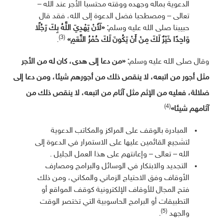
الدعوية بماله وجهده ووقته محتسبا الأجر عند الله –
تعالى – ومصطحبا فضل الدعوة إلى الله، فقد قال
حبيبنا صلى الله عليه وسلم
:
«
لَأَنْ يَهْدِيَ اللَّهُ بِكَ رَجُلًا
(3)
وَاحِدًا خَيْرٌ لَكَ مِنْ أَنْ يَكُونَ لَكَ حُمْرُ النَّعَمِ
»
.
وقال صلى الله عليه وسلم
: «من دعا إلى هدى، كان له من الأجر
مثل أجور من اتبعه، لا ينقص ذلك من أجورهم شيئا، ومن دعا إلى
ضلالة، فعليه من الإثم مثل آثام من اتبعه، لا ينقص ذلك من
(4)
آثامهم شيئا»
المبادرة بالوقف على المراكز والمكاتب الدعوية
لتشجيع القائمين عليها على الاستمرار في الدعوة إلى
الله – تعالى – وإعانتهم على هذا العمل الجليل .
التجديد والابتكار في الوسائل والبرامج ومصارف
الأوقاف وفق الاحتياج الزماني والمكاني، ومن ذلك
فتح المجال للأوقاف الإلكترونية كوقف المواقع أو
التطبيقات أو البرامج الحاسوبية التي تختصر الوقت
(5)
والجهد
.