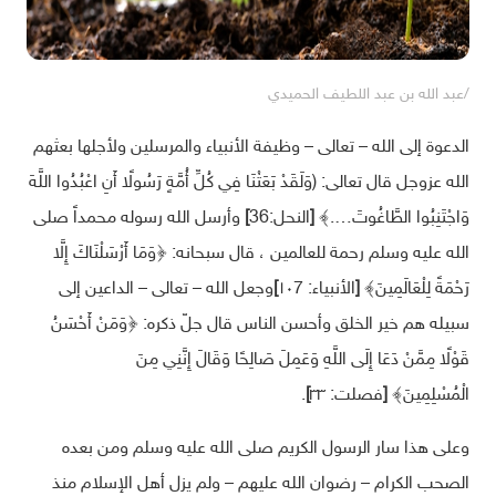
/عبد الله بن عبد اللطيف الحميدي
الدعوة إلى الله – تعالى – وظيفة الأنبياء والمرسلين ولأجلها بعثهم
الله عزوجل قال تعالى: (وَلَقَدْ بَعَثْنَا فِي كُلِّ أُمَّةٍ رَسُولًا أَنِ اعْبُدُوا اللَّهَ
وَاجْتَنِبُوا الطَّاغُوتَ….﴾
[
النحل:36
]
وأرسل الله رسوله محمداً صلى
الله عليه وسلم رحمة للعالمين ، قال سبحانه: ﴿وَمَا أَرْسَلْنَاكَ إِلَّا
رَحْمَةً لِلْعَالَمِينَ﴾
[
الأنبياء: ١٠7
]
وجعل الله – تعالى – الداعين إلى
سبيله هم خير الخلق وأحسن الناس قال جلّ ذكره: ﴿وَمَنْ أَحْسَنُ
قَوْلًا مِمَّنْ دَعَا إِلَى اللَّهِ وَعَمِلَ صَالِحًا وَقَالَ إِنَّنِي مِنَ
الْمُسْلِمِينَ﴾
[
فصلت: ٣٣
]
.
وعلى هذا سار الرسول الكريم صلى الله عليه وسلم ومن بعده
الصحب الكرام – رضوان الله عليهم – ولم يزل أهل الإسلام منذ