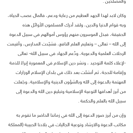
والمصلحين .
وكان لابد لهذا الجهد العظيم من رعاية ودعم، فالمال عصب الحياة،
وبه قوام الدنيا والدين، ولقد أدرك المسلمون الأوائل هذه
الحقيقة، فبذل الموسرون منهم رؤوس أموالهم في سبيل الدعوة
إلى الله – تعالى – وتعليم العلم النافع، فشيّدت المدارس، وأقيمت
الرحلات العلمية والدعوية، ودُعم الجهاد في سبيل الله- تعالى
-لإعلاء كلمة التوحيد ، ونشر دين الإسلام في المعمورة إبراءً للذمة
وإقامة للحجة، ثم أنشئت بعد ذلك في بلدان الإسلام الوزارات
المهتمة بالدعوة إلى الله وبالشؤون الدينية والإسلامية، وجَعلت
من أبرز أهدافها التوعية الإسلامية وتبليغ دين الله والدعوة إلى
سبيل الله بالعلم والحكمة .
وإن من أبرز صور الدعوة إلى الله في زماننا الحاضر ما تقوم به
مكاتب الدعوة والارشاد وتوعية الجاليات في بلادنا الحبيبة (المملكة