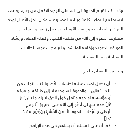
وكان لابد لقيام الدعوة إلى الله على الوجه الأكمل من رعاية ودعم،
لاسيما مع ارتفاع الكلفة وزيادة المصاريف، فكان الحل الأمثل لهذه
المراكز والمكاتب هو إنشاء الأوقاف، وجعل ريعها وغلتها في
مصارف الدعوة إلى الله من طباعة الكتب، وكفالة الدعاة، وإنشاء
المواقع الدعوية وإقامة المناشط والبرامج الدعوية للجاليات
المسلمة وغير المسلمة .
ويحسن بالمسلم ما يلي :
أن يجعل نصب عينيه احتساب الأجر وابتغاء الثواب من
الله – تعالى – والدعوة إليه وحده لا إلى طائفة أو فرقة
أو مؤسسة أو جهة وتأمل قول الحق تبارك وتعالى: ﴿
قُلْ هَذِهِ سَبِيلِي أَدْعُو إِلَى اللَّهِ عَلَى بَصِيرَةٍ أَنَا وَمَنِ
اتَّبَعَنِي وَسُبْحَانَ اللَّهِ وَمَا أَنَا مِنَ الْمُشْرِكِينَ﴾
[
يوسف:
.
]
١٠٨
كما أن على المسلم أن يساهم في هذه البرامج