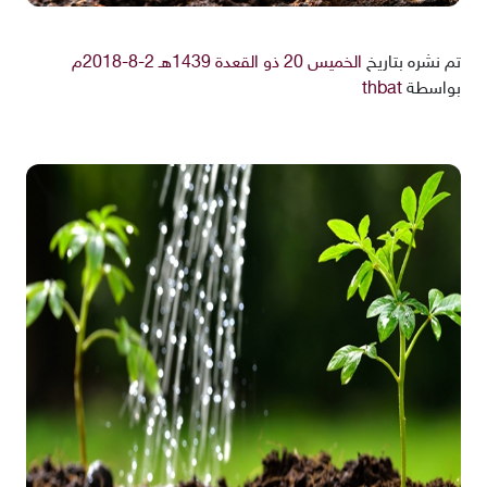
تم نشره بتاريخ
الخميس 20 ذو القعدة 1439هـ 2-8-2018م
بواسطة
thbat