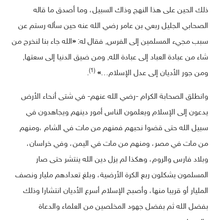
ذلك الحين على هذا النهج وذاك السبيل، وما أصدق ما قاله
الصحابي الجليل ربعي بن عامر رضي الله عنه حين سأله رستم عن
سبب مجيء المسلمين إلى الفرس, فقال له:
«
الله جاء بنا لنخرج من
شاء من عبادة العباد إلى عبادة الله, ومن ضيق الدنيا إلى سعتها,
(1)
ومن جور الأديان إلى عدل الإسلام…
»
.
وانطلق الصحابة الكرام -رضي الله عنهم- في شتى أنحاء الأرض
يدعون إلى الإسلام ويعلمون الناس أمور دينهم ويجاهدون في
سبيل الله حتى قضوا نحبهم فمنهم من مات في الشام ،ومنهم
من مات في مصر، ومنهم من مات في اليمن، وفي خراسان،
وبلاد فارس والروم، وهكذا لم يزل دين الله ينتشر حتى صار
المسلمون يشكلون ربع الكرة الأرضية، وبلغ تعدادهم مليار ونصف
المليار أو قريبا منها، وأصبح الإسلام أسرع الأديان انتشارا وذلك
بفضل الله ثم بفضل جهود المخلصين من العلماء والدعاة