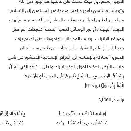
العربية السعودية) حيث حملت على عاتقها همّ تبليغ دين الله،
وتوعية المسلمين بأمور دينهم، ودعوة غير المسلمين إلى الإسلام،
سواء عبر الطرق المباشرة بتوظيف الدعاة إلى الله، وتفريغهم لهذه
المهمة الجليلة، أو عبر الوسائل التقنية الحديثة كشبكات التواصل
ومواقع الانترنت، وغرف المحادثات، ونحوها ، حتى أصبح يزف
يوميا إلى الإسلام العشرات بل المئات عن طريق هذه المنابر
الدعوية المباركة بالإضافة إلى المراكز الإسلامية المنتشرة في شتى
جنبات الأرض تحقيقا لقول الحق- تبارك وتعالى – : هُوَ الَّذِي أَرْسَلَ
رَسُولَهُ بِالْهُدَى وَدِينِ الْحَقِّ لِيُظْهِرَهُ عَلَى الدِّينِ كُلِّهِ وَلَوْ كَرِهَ
الْمُشْرِكُونَ﴾
[
التوبة: ٣٣
]
.
ولله درٌ القائل:
إسلامنا كَالضِّيَاءِ الحُرِّ حِينَ رنَا
بِمُقْلَةِ الحَقِّ فَر
مَا عَاشَ في ظِلِّهِ عَبْدٌ لِــــنزوَتِهِ
وَمَا لِبَاغٍ طَغَى 