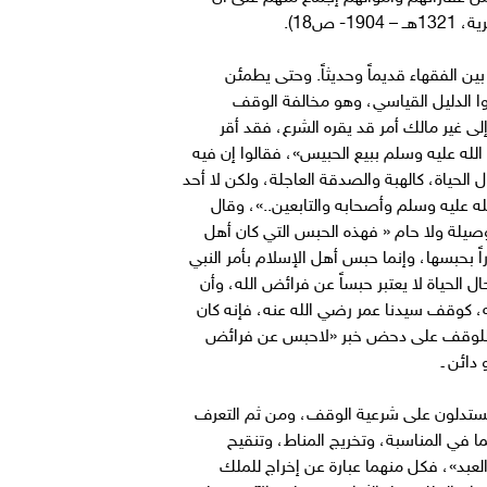
ص18).
ن الفقهاء قديماً وحديثاً. وحتى يطمئن
دوا الدليل القياسي، وهو مخالفة الوقف
 غير مالك أمر قد يقره الشرع، فقد أقر
لله عليه وسلم ببيع الحبيس»، فقالوا إن فيه
ياة، كالهبة والصدقة العاجلة، ولكن لا أحد
لله عليه وسلم وأصحابه والتابعين..»، وقال
ا وصيلة ولا حام « فهذه الحبس التي كان أهل
اً بحبسها، وإنما حبس أهل الإسلام بأمر النبي
لحياة لا يعتبر حبساً عن فرائض الله، وأن
، كوقف سيدنا عمر رضي الله عنه، فإنه كان
ارضة للوقف على دحض خبر «لاحبس عن فرائض
دائن ـ
م يستدلون على شرعية الوقف، ومن ثم التعرف
 في المناسبة، وتخريج المناط، وتنقيح
لعبد»، فكل منهما عبارة عن إخراج للملك