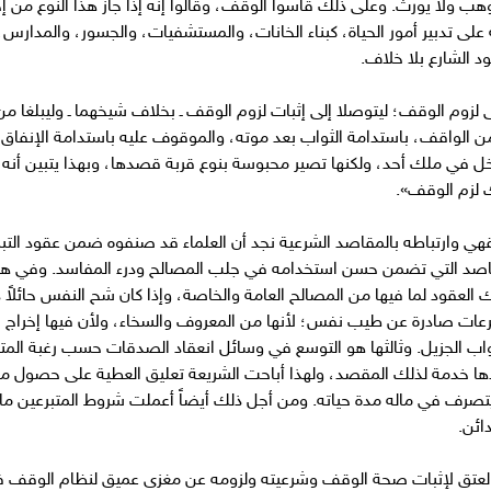
وهب ولا يورث. وعلى ذلك قاسوا الوقف، وقالوا إنه إذا جاز هذا النوع من إخ
 على تدبير أمور الحياة، كبناء الخانات، والمستشفيات، والجسور، والمدارس
 الشارع بلا خلاف.
لزوم الوقف؛ ليتوصلا إلى إثبات لزوم الوقف ـ بخلاف شيخهما ـ وليبلغا من
لواقف، باستدامة الثواب بعد موته، والموقوف عليه باستدامة الإنفاق وتو
دخل في ملك أحد، ولكنها تصير محبوسة بنوع قربة قصدها، وبهذا يتبين أ
ك لزم الوقف».
قهي وارتباطه بالمقاصد الشرعية نجد أن العلماء قد صنفوه ضمن عقود التب
اصد التي تضمن حسن استخدامه في جلب المصالح ودرء المفاسد. وفي هذ
لك العقود لما فيها من المصالح العامة والخاصة، وإذا كان شح النفس حائلاً
لتبرعات صادرة عن طيب نفس؛ لأنها من المعروف والسخاء، ولأن فيها إخرا
اب الجزيل. وثالثها هو التوسع في وسائل انعقاد الصدقات حسب رغبة المتب
ا خدمة لذلك المقصد، ولهذا أباحت الشريعة تعليق العطية على حصول مو
تصرف في ماله مدة حياته. ومن أجل ذلك أيضاً أعملت شروط المتبرعين ما ل
ائن.
لعتق لإثبات صحة الوقف وشرعيته ولزومه عن مغزى عميق لنظام الوقف في 