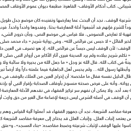
 كتاب أحكام الأوقاف- القاهرة: مطبعة ديوان عموم الأوقاف المصرية، 1321هــ – 1904- 
ات شرعية الوقف، نجد أن البحث عما يعارضها وتفنيده كان موضع جدل طويل بي
اً للشرع فإنهم قد أشبعوا أدلة المعارضة بحثا، وفندوها واحداً واحداً. فر
فقهية لا تعارض النصوص، فلا قياس في موضع النص، وبأن خروج الشيء إلى
لخبر القائل « لا حبس عن فرائض الله»، وفي رواية شريح « جاء محمد صلى ا
ف؛ لأن الوقف ليس حبساً عن فرائض الله، إذ هو تصرف في العين حال الح
تكلم شريح ببلاده ولم يرد المدينة فيرى آثار الأكابر من أزواج النبي صلى ا
بينةٌ في كتاب الله، قال الله عز وجل « ما جعل الله من بحيرة ولا سائبة ول
بطلها رسول الله… ولم يحبس أهل الجاهلية فيما علمته داراً ولا أرضاً تبرر
ل الدليل نفسه فقال ما ملخصه: أن إخراج العين من الملك بالوقف في حال ا
اته، وأنه على فرض صحته منسوخ بأوقاف الصحابة بإقرار النبي أو بإذنه
لثة بعد أحد. ولا يمكن أن نفهم سر تركيز الفقهاء في نقدهم الأدلة المع
ام من أن الوقف في أصله الشرعي ليس ذريعة لإضاعة مال الغير من حق وارث أو 
معرفة مقاصد الشريعة، نجد أن جمهور الفقهاء قد أعملوا آلية القياس وه
عتمد إثبات العلل، وإثبات العلل قد يحتاج إلى معرفة مقاصد الشريعة كما
 قاسوا عليها الوقف لإثبات شرعيته وضبط مقاصده: «بناء المسجد»، و»عتق ا