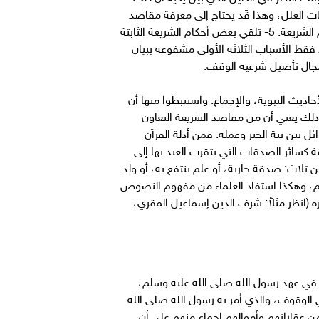
ع؛ لأن القياس يعتمد إثبات العلل، وهذا قَد يحتاج إلى معرفة مقاصد
الشريعة كما في المناسبة. 4- إعطاء حكم لفعل أو حادث لا يعرف حكمه ولا له نظير يقاس عليه؛ لأن هذا كفيل بدوام أحكام الشريعة. 5- تلقي بعض أحكام الشريعة الثابتة
فقط الأسباب الثلاثة الأولى مشفوعة ببيان
مجال تأصيل شرعية الوقف.
حاديث النبوية، والإجماع. واستنبطوا منها أن
ذلك يعني أن من مقاصد الشريعة التعاون
 بين نية الخير وعمله. فمن أدلة القرآن
ن هذه الآية تشمل الوقف لأنه صدقة كسائر الصدقات التي يتقرب العبد بها إلى
ن ثلاث: صدقة جارية، أو علم ينتفع به، أو ولد
دوام، وهكذا استفاد العلماء من مفهوم النصوص
ه (انظر مثلاً: شرف الدين إسماعيل المقري،
في عهد رسول الله صلى الله عليه وسلم،
 الوقوف، والذي أمر به رسول الله صلى الله
عقاراتهم وأموالهم إجماع منهم على أن