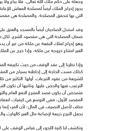
وجعله على حكم ملك الله تعالى، فلا يباع ولا ي
يجوز إخراج الملك أيضاً لمصلحة المعاش للإعانة
التي بها تتحقق المصلحة، والمصلحة هي مقصود
وقد استدل الصاحبان أيضاً بالمسجد والعتق على 
ضمان المصلحة التي هي مقصود الشرع، لكل من ا
وهو إخراج لملك البقعة عن ملكه من غير أن ي
الغير امتناع خروجه عن ملكه، وإذا خرج عن المل
وإذا نظرنا إلى عقد الوقف من حيث تكييفه الف
كذلك مست الحاجة إلى إحاطته بسياج من المق
للشريعة من عقود التبرعات. أولها: التكثير من ت
الترغيب فيها والحض عليها. وثانيها أن تكون ا
فتمخض أن يكون قصد المتبرع النفع العام والثو
المقصد الأول، ففي التوسع في كيفيات انعقاده
مناف لأصل التصرف في المال؛ لأن المرء إنما ي
يجعل التبرع ذريعة لإضاعة مال الغير كالوارث والد
وتكشف لنا كثرة اللجوء إلى قياس الوقف على ا