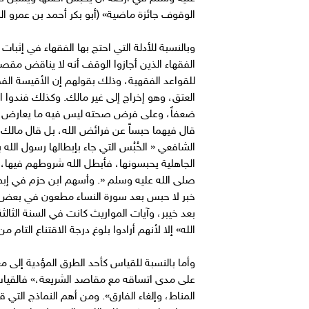
الوقوف جائزة ماضية» (أبو بكر أحمد بن عمرو الشيباني،
وبالنسبة للأدلة التي احتج بها الفقهاء في إثب
الفقهاء الذين أجازوا الوقف أنه لا يناقض مقصود
للقواعد الفقهية، وذلك بقولهم إن الأقيسة ال
العتق، وهو إخراج إلى غير مالك. وكذلك فندوا ا
ضعفاً، وعلى فرض صحته ليس فيه ما يعارض الوق
قال فيهما حبساً عن فرائض الله، بل قال مالك « 
الشافعي « الحُبُس التي جاء بإبطالها رسول الله 
الجاهلية يحبسونها، فأبطل الله شروطهم فيها، وأ
صلى الله عليه وسلم «. وأسهم ابن حزم في إبطا
خبر لا حبس بعد سورة النساء مطعون في بعض رو
بعد خيبر، وآيات المواريث كانت في السنة الثا
الله» إلا لأنهم أرادوا بلوغ درجة الاقتناع الت
وأما بالنسبة للقياس كأحد الطرق المؤدية إلى 
على مدى اتساقه مع مقاصد الشريعة،» فالقياس ي
المناط، وإلغاء الفارق». ومن أهم النماذج التي