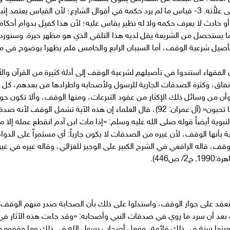
الدليل غير مناسب لأن يكون مقصوداً للشارع على علاَّته. 3- قياس ما لم يرد حكمه في أقوال الشار
ا يستحصل من الشريعة يقل لديه هذا التلقي الذي هو مظهر حيرة. وسنورد 
تأصيل شرعية الوقف، أما السببان الرابع والخامس فلم يظهرا بوضوح في 
 الفقهاء استندوا في تأصيلهم لشرعية الوقف إلى أدلة كثيرة من القرآن والأ
نفاق، وكثرة الصدقات الجارية للرسول ولأصحابه واطرادها من بعدهم، كل 
 من وسائل ذلك الإكثار من عقود التبرعات، ومنها الوقف، وألا تكون حوائل
الكريم قوله تعالى «لن تنالوا البر حتى تنفقوا مما تحبون» (آل عمران: 92)، قال العلماء إ
لنبوية أيضاً قوله صلى الله عليه وسلم: «إذا مات ابن آدم انقطع عمله إلا م
ة بأنها الوقف، لأن غيره من الصدقات لا يكون جارياً: أي مستمراً على ال
قف، قاله الرافعي في الشرح الكبير على الوجيز للغزالي، وقاله غيره في غير
ص446).
نعقد على جواز الوقف، واستدلوا على ذلك بأن الصحابة صدر منهم الوقف 
 بعد أن سرد ما روي في صدقات النبي وأصحابه: «وقد جاءت هذه الآثار في
رتها سنة في ذلك قائمة، وفعل أصحاب رسول الله في ذلك وما وقفوه من 