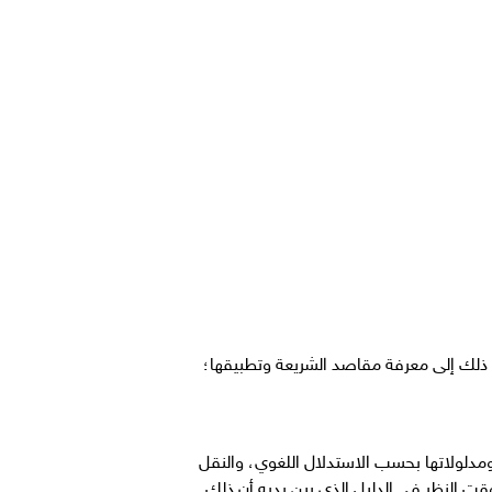
 ذلك إلى معرفة مقاصد الشريعة وتطبيقها؛
ء لمقاصد الشريعة إلى خمسة أسباب، هي: 1- فهم أقوال الشريعة ومدلولاتها بحسب الاستدلال اللغوي، والنقل
لفقيه وقت النظر في الدليل الذي بين يديه أن ذلك