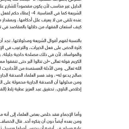
عنده تلقي من لا يعرف علل أحكامها، وبمقدار م
كيف استعان الفقهاء من خلالها بالمقاصد في 
بالنسبة لفهم أقوال الشريعة ومدلولاتها، نجد أن
كثرة الحض على فعل الخيرات، والترغيب في الإ
والمواساة، لأن في ذلك مصلحة حاجية جليلة، وأن
الله تعالى. ومن الأدلة المستمدة من الأحاديث ا
صالح يدعو له»، وقد فسر العلماء الصدقة الجاري
ومن مدلولها أن الصدقة الجارية محمولة على الو
إخلاص الناوي، تحقيق عبد العزيز عطية زلط (القاهرة:1990ـ ج2/ 
وأما الإجماع فقد خلص بعض العلماء إلى أنه م
ومن بعده أيضاً دون أن ينكره أحد. قال الخصاف
عليه وسلم في أرضه أن يحبس أصلها ويسبل ثم