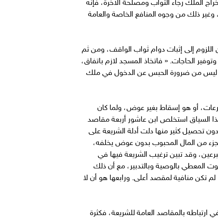
راج الملك رجاء الثواب ومصلحة الآخرة، فإنه
، وغير ذلك من وجوه المنافع الخاصة والعامة
 اللزوم إلى إثبات دوام ثواب الواقف، ومن ثم
فير الحاجات. « فاتخاذ المسجد لازم باتفاق،
نه ليس من ضرورة الحبس عن الدخول في ملك
رعات، أو هو إسقاط بغير عوض، ولما كان
ا السياق استخلص ابن عاشور أربعة مقاصد
 دون تحصيل كثير منها دلت أدلة الشريعة على
ج جزء من المال المحبوب بدون عوض يخلفه،
رعين، وقد تبين ترغيب الشريعة فيها في
ت المعطي بالوصية وبالتدبير، مع أن ذلك
م تكن منافية لمقصد أعلى. ورابعها هو أن لا
ارتباطه بالمقاصد العامة للشريعة، فكثرة