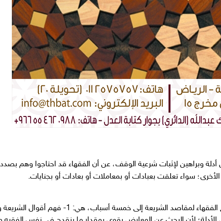
دلة وبراهين لإثبات شرعية الوقف، عن أن الفقهاء قد احتاجوا وهم بصدد
الأخرى؛ سواء تعلقت بعبادات أو بمعاملات أو بعادات أو بجنايات.
وقد أرجع الشيخ الطاهر بن عاشور أسباب احتياج الفقها
ية. 2- البحث عما يعارض الأدلة؛ لأن البحث عن المعارض يقوى بمقدار ما ينقدح في نفس ا