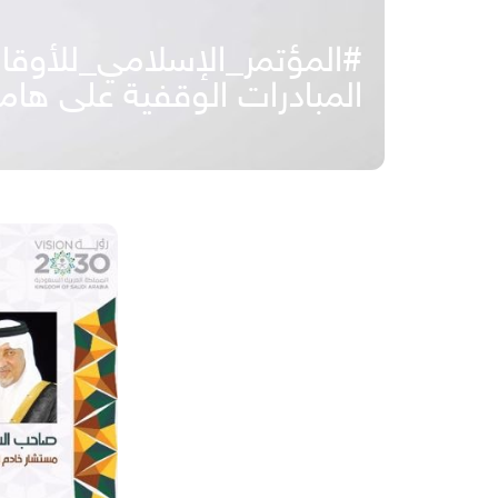
#المؤتمر_الإسلامي_للأوقا
المبادرات الوقفية على ها