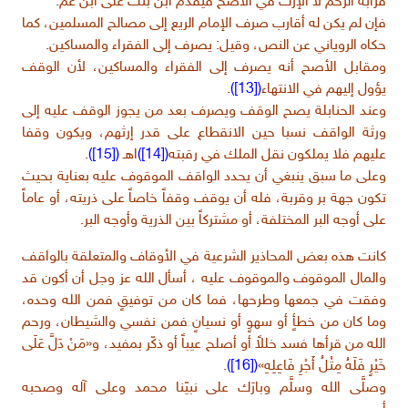
قرابة الرحم لا الإرث في الأصح فيقدم ابن بنت على ابن عم.
فإن لم يكن له أقارب صرف الإمام الريع إلى مصالح المسلمين، كما
حكاه الروياني عن النص، وقيل: يصرف إلى الفقراء والمساكين.
ومقابل الأصح أنه يصرف إلى الفقراء والمساكين، لأن الوقف
يؤول إليهم في الانتهاء
([13])
.
وعند الحنابلة يصح الوقف ويصرف بعد من يجوز الوقف عليه إلى
ورثة الواقف نسبا حين الانقطاع على قدر إرثهم، ويكون وقفا
عليهم فلا يملكون نقل الملك في رقبته
([14])
اهـ
([15])
.
وعلى ما سبق ينبغي أن يحدد الواقف الموقوف عليه بعناية بحيث
تكون جهة بر وقربة، فله أن يوقف وقفاً خاصاً على ذريته، أو عاماً
على أوجه البر المختلفة، أو مشتركاً بين الذرية وأوجه البر.
كانت هذه بعض المحاذير الشرعية في الأوقاف والمتعلقة بالواقف
والمال الموقوف والموقوف عليه ، أسأل الله عز وجل أن أكون قد
وفقت في جمعها وطرحها، فما كان من توفيقٍ فمن الله وحده،
وما كان من خطأٍ أو سهوٍ أو نسيانٍ فمن نفسي والشيطان، ورحم
الله من قرأها فسد خللاً أو أصلح عيباً أو ذكّر بمفيد، و«مَنْ دَلَّ عَلَى
خَيْرٍ ‌فَلَهُ ‌مِثْلُ ‌أَجْرِ ‌فَاعِلِهِ»
([16])
.
وصلَّى الله وسلَّم وبارَك على نبيّنا محمد وعلى آله وصحبه