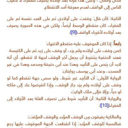
الحال والمآل ؛ وعلى هذا فإنه بعد أولاده يصرف للفقراء لا لأقرب
الناس إلى الواقف لعدم معرفة أمد الانقطاع.
الثانية: كأن قال: وقفت على أولادي ثم على العبد نفسه ثم على
الفقراء، كان منقطع الوسط أيضاً، ولكن في هذه الصورة يصرف
بعد أولاده لأقرباء الواقف
([9])
.
رابعاً:
إذا كان الموقوف عليه منقطع الانتهاء:
كمن وقف على أولاده ولم يزد، أو وقف على زيد ثم على الكنيسة.
فعند الحنفية يشترط أن يجعل آخر الوقف لجهة لا تنقطع، أي أنه
لابد أن ينص على التأبيد وهذا عند أبي حنيفة ومحمد وهذا في غير
المسجد، وعند أبي يوسف روايتان:
الرواية الأولى: أن التأبيد غير شرط، ولو سمى جهة تنقطع كما لو
وقف على أولاده ولم يزد جاز الوقف، وإذا انقرضوا عاد إلى ملكه
لو حياً، وإلا فإلى ملك الوارث
والرواية الثانية: أن التأبيد شرط حتى تصرف الغلة بعد الأولاد إلى
الفقراء
([10])
.
والمالكية يفرقون بين الوقف المؤبد والوقف المؤقت:
فبالنسبة للوقف المؤبد: إذا انقطعت الجهة الموقوف عليها رجع