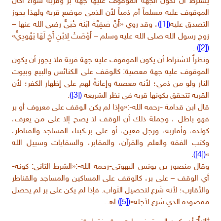
يشترط أن تكون الجهة الموقوف عليها جهة بر وقربة سواء أكان
الموقوف عليه مسلماً أم ذمياً لأن الذمي موضع قربة ولهذا يجوز
التصدق عليه
([1])
، وقد روي «أَنَّ صَفِيَّةَ ابْنَةَ حُيَيٍّ رضي الله عنها –
زوج رسول الله صلى الله عليه وسلم – أَوْصَتْ لِابْنِ أَخٍ لَهَا يَهُودِيٍّ»
.
([2])
ونظراً لاشتراط أن يكون الموقوف عليه جهة قربة فلا يجوز أن يكون
الموقوف عليه جهة معصية: كالوقف على الكنائس والبيع وبيوت
النار ولو من ذمي؛ لأنه معصية وإعانةً لهم على إظهار الكفر؛ لأن
القربة تتحقق بكونها قربة في نظر الشريعة
([3])
.
قال ابن قدامة -رحمه الله-:«وإذا لم يكن الوقف على معروف أو بر
فهو باطل ، وجملة ذلك أن الوقف لا يصح إلا على من يعرف،
كولده، وأقاربه، ورجل معين، أو على بر،كبناء المساجد والقناطر،
وكتب الفقه والعلم والقرآن، والمقابر، والسقايات وسبيل الله
.
([4])
»
وقال منصور بن يونس البهوتى-رحمه الله-:«الشرط الثاني: كونه-
أي الوقف – على بر، كالوقف على المساكين والمساجد والقناطر
والأقارب؛ لأنه شرع لتحصيل الثواب. فإذا لم يكن على بر لم يحصل
مقصوده الذي شرع لأجله»
([5])
اهـ .