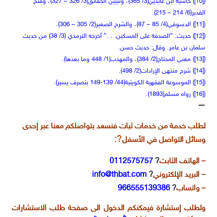
([10]) حاشية ابن عابدين(3/ 365)، وتبيين الحقائق(3/ 326 – 327)، وفتح
القدير(6/ 214 – 215).
([11]) الدسوقي(4/ 85 – 87)، والشرح الصغير(2/ 305 – 306).
([12]) حديث: ”الصدقة على المسكين. . .” أخرجه الترمذي (3/ 38) من حديث
سلمان بن عامر. وقال: حديث حسن.
([13]) مغني المحتاج(2/ 384)، والمهذب(1/ 448 وما بعدها).
([14]) شرح منتهى الإرادات(2/ 498).
([15]) الموسوعة الفقهية الكويتية(44/ 139-149 بتصرف يسير).
([16]) رواه مسلم(1893).
—
لطلب خدمة من خدمات ثبات فنسعد بتواصلكم معنا عبر إحدى
?:
وسائل التواصل في الأسفل
– الهاتف الثابت
?
0112575757
– البريد الإلكتروني
?
info@thbat.com
– واتساب
?
966555139386
ولطلب إستشارة فيمكنكم الدخول الى صفحة طلب الاستشارات