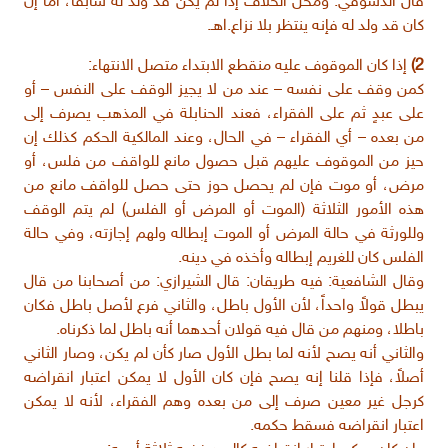
قال الدسوقي: ومحل الخلاف إذا لم يكن قد ولد له سابقاً، أما إن
كان قد ولد له فإنه ينتظر بلا نزاع.اهـ.
2)
إذا كان الموقوف عليه منقطع الابتداء متصل الانتهاء:
كمن وقف على نفسه – عند من لا يجيز الوقف على النفس – أو
على عبدٍ ثم على الفقراء، فعند الحنابلة في المذهب يصرف إلى
من بعده – أي الفقراء – في الحال، وعند المالكية الحكم كذلك إن
حيز من الموقوف عليهم قبل حصول مانع للواقف من فلس، أو
مرض، أو موت فإن لم يحصل حوز حتى حصل للواقف مانع من
هذه الأمور الثلاثة (الموت أو المرض أو الفلس) لم يتم الوقف
وللورثة في حالة المرض أو الموت إبطاله ولهم إجازته، وفي حالة
الفلس كان للغريم إبطاله وأخذه في دينه.
وقال الشافعية: فيه طريقان: قال الشيرازي: من أصحابنا من قال
يبطل قولاً واحداً، لأن الأول باطل، والثاني فرع لأصل باطل فكان
باطلا، ومنهم من قال فيه قولان أحدهما أنه باطل لما ذكرناه.
والثاني أنه يصح لأنه لما بطل الأول صار كأن لم يكن، وصار الثاني
أصلاً، فإذا قلنا إنه يصح فإن كان الأول لا يمكن اعتبار انقراضه
كرجل غير معين صرف إلى من بعده وهم الفقراء، لأنه لا يمكن
اعتبار انقراضه فسقط حكمه.