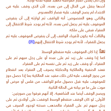
وإن كان يمكن اعتبار انقراضه كالعبد ففيه ثلاثة أوجه:
أحدها ينقل في الحال إلى من بعده، لأن الذي وقف عليه في
الابتداء لم يصح الوقف عليه فصار كالمعدوم.
والثاني وهو المنصوص: أنه للواقف ثم لوارثه إلى أن ينقرض
الموقوف عليه ثم يجعل لمن بعده، لأنه لم يوجد شرط الانتقال إلى
الفقراء فبقي على ملكه.
والثالث أنه يكون لأقرباء الواقف إلى أن ينقرض الموقوف عليه ثم
يجعل للفقراء، لأنه لم يوجد شرط الانتقال إليهم
([8])
.
ثالثاً:
إذا كان الموقوف عليه منقطع الوسط:
كما إذا وقف على زيد ثم على عبده أو على رجل مبهم ثم على
الفقراء، أو وقف على زيد ثم على نفسه ثم على الفقراء.
فعند الحنفية والمالكية والحنابلة يصرف إلى الفقراء بعد انقطاع
من يجوز الوقف عليه لكن ذلك مقيد عند المالكية بما إذا حصل حوز
للموقوف عليه قبل حصول مانع للواقف من فلس أو مرض أو
موت على ما مر بيانه في الحالة الثانية.
ويصح الوقف أيضا عند الشافعية، إلا أنهم فرقوا بين صورتين:
الأولى: لو كان الوقف منقطع الوسط كوقفت على أولادي ثم على
رجل مبهم ثم على الفقراء فالمذهب صحته لوجود الصرف في