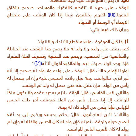
ثانياً:
أن يكون الموقوف عليه جهة منقطعة:
الوقف على جهة لا تنقطع كالفقراء والمساجد صحيح باتفاق
الفقهاء
([6])
لكنهم يختلفون فيما إذا كان الوقف على منقطع
الابتداء أو الوسط أو الانتهاء.
وبيان ذلك فيما يأتي:
1)
إذا كان الموقوف عليه منقطع الابتداء والانتهاء:
كمن يقف على ولده ولا ولد له فلا يصح هذا الوقف عند الحنابلة
والشافعية في المذهب، ويصح عند الحنفية وتصرف الغلة للفقراء
فإذا وجد الولد صرف إليه، وللمالكية أقوال ثلاثة
([7])
:
أولها للإمام مالك قال: الوقف على ولده ولا ولد له صحيح إلا أنه
غير لازم، فللواقف بيعه قبل ولادة المحبس عليه وإن لم يحصل له
يأس من الولد، فإن غفل عنه حتى حصل له ولد تم الوقف.
والثاني لابن القاسم، قال: الوقف لازم بمجرد عقده ولا يكون ملكاً
للواقف إلا إذا حصل يأس من الولد فيوقف أمر ذلك الحبس
للإياس فإذا يئس من الولد كان له بيعه.
والثالث: لابن الماجشون، قال: يحكم بحبسه ويخرج إلى يد ثقة
ليصح حوزه وتوقف ثمرته فإن ولد له كان الحبس والغلة له وإن لم
يولد له كان لأقرب الناس للواقف.