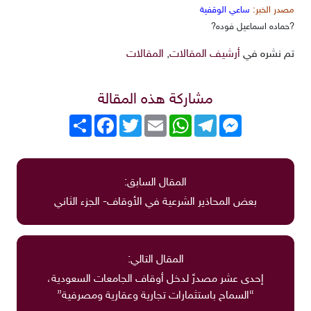
مصدر الخبر:
ساعي الوقفية
?حماده اسماعيل فوده?
تم نشره في
أرشيف المقالات
,
المقالات
مشاركة هذه المقالة
Messenger
Telegram
WhatsApp
Email
Twitter
انشر
Facebook
المقال السابق:
بعض المحاذير الشرعية في الأوقاف- الجزء الثاني
المقال التالي:
إحدى عشر مصدرً لدخل أوقاف الجامعات السعودية،
“السماح باستثمارات تجارية وعقارية ومصرفية”