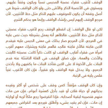
الوقف لأقرب فقراء عصبة المحبس نسباً ويكون وقفاً عليهم،
ويستوي في الأنصبة الذكر والأنثى حتى ولو كان الواقف شرط في
أصل وقفه أن يكون للموقوف عليهم للذكر مثل حظ الأنثيين، لأن
مرجع الوقف إليهم ليس بإنشاء الواقف وإنما هو بحكم الشرع.
لكن لو قال الواقف: إن انقطع الوقف رجع لأقرب فقراء عصبتي
للذكر مثل حظ الأنثيين، فالظاهر أنه يعمل بشرطه حيث نص عليه
في المرجع، لأن المرجع صار بذلك في معنى الحبس عليه فيقدم
الابن فابنه فالأخ فابنه فالجد فالعم فابنه ويشترك معهم أقرب
امرأة من فقراء أقارب الواقف لو كانت ذكراً كانت عصبته كالبنت
والأخت والعمة، فإن ضاق الوقف في الغلة الناشئة عنه قدم
البنات على الأخوة لا على الابن فتأخذ البنات ما يكفيهن ولا يأخذن
الجميع، ولا يدخل فيه الواقف ولو فقيراً، فإن كان الأقرب غنياً
فلمن يليه في الرتبة.
وإن كان الوقف مؤقتاً: كمن وقف على شخص أو أكثر وقيده
بحياتهم أو حياة فلان أو قيد بأجل كعشرة أعوام، فإن من مات
منهم فنصيبه لبقية أصحابه، فإذا انقرضوا رجع ملكاً لربه أو لوارثه
إن مات، فإن لم يقيد بشيء وأطلق فيرجع بعد انقراض جميعهم