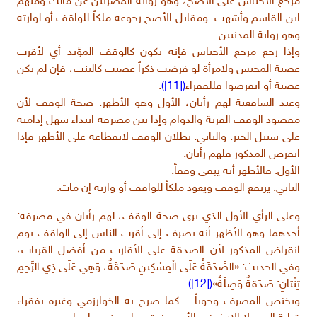
مرجع الأحباس على الأصح، وهو رواية المصريين عن مالك ومنهم
ابن القاسم وأشهب. ومقابل الأصح رجوعه ملكاً للواقف أو لوارثه
وهو رواية المدنيين.
وإذا رجع مرجع الأحباس فإنه يكون كالوقف المؤبد أي لأقرب
عصبة المحبس ولامرأة لو فرضت ذكراً عصبت كالبنت، فإن لم يكن
عصبة أو انقرضوا فللفقراء
([11])
.
وعند الشافعية لهم رأيان، الأول وهو الأظهر: صحة الوقف لأن
مقصود الوقف القربة والدوام وإذا بين مصرفه ابتداء سهل إدامته
على سبيل الخير. والثاني: بطلان الوقف لانقطاعه على الأظهر فإذا
انقرض المذكور فلهم رأيان:
الأول: فالأظهر أنه يبقى وقفاً.
الثاني: يرتفع الوقف ويعود ملكاً للواقف أو وارثه إن مات.
وعلى الرأي الأول الذي يرى صحة الوقف، لهم رأيان في مصرفه:
أحدهما وهو الأظهر أنه يصرف إلى أقرب الناس إلى الواقف يوم
انقراض المذكور لأن الصدقة على الأقارب من أفضل القربات،
وفي الحديث: «الصَّدَقَةُ عَلَى الْمِسْكِينِ صَدَقَةٌ، وَهِيَ عَلَى ذِي الرَّحِمِ
ثِنْتَانِ: صَدَقَةٌ وَصِلَةٌ»
([12])
.
ويختص المصرف وجوباً – كما صرح به الخوارزمي وغيره بفقراء