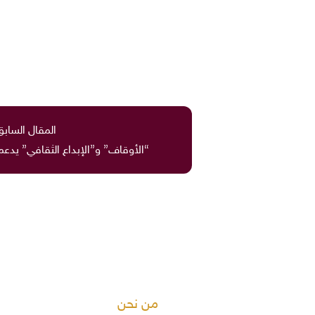
المقال السابق
“الأوقاف” و”الإبداع الثقافي” يدع
من نحن