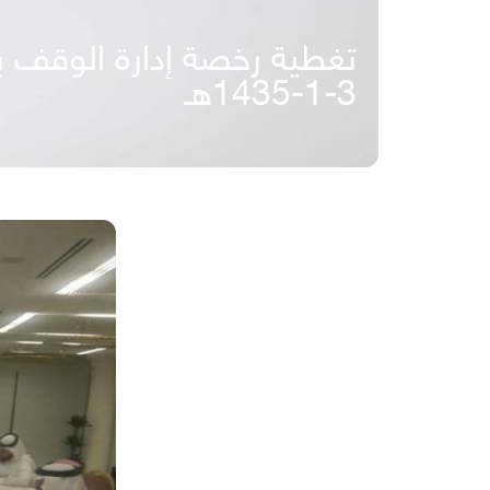
تغطية رخصة إدارة الوقف با
3-1-1435هـ