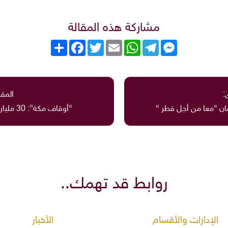
مشاركة هذه المقالة
Messenger
Telegram
WhatsApp
Email
Twitter
انشر
Facebook
:
المقا
مان “معا من أجل قطر “
“أوقاف مكة”: 30 مليار قيمة تعويضات تعثر صرفها
روابط قد تهمك..
الإدارات والأقسام
الأخبار