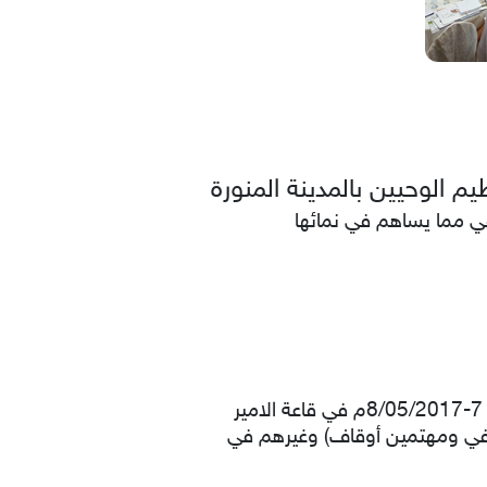
م الوحيين بالمدينة المنورة
في مما يساهم في نمائها
يومي الاحد والاثنين من الساعة 5:00 الى 9:00 مساءً بتاريخ 11-12/08/1438هـ الموافق 7-8/05/2017م في قاعة الامير
) من مختلف المجالات (نظار ومشرفي ومهتمين أوقاف) وغيرهم في