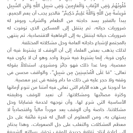
قُلُوبُهُمْ وَفِي الرِّقابِ وَالْغارِمِينَ وَفِي سَبِيلِ اللَّهِ وَابْنِ السَّبِيلِ
فَرِيضَةً مِنَ اللَّهِ وَاللَّهُ عَلِيمٌ حَكِيمٌ” فالخير يجب أن يعم الجميع،
يبدأ بالفقير يسد حاجته من الطعام والشراب ويوفر له
ضروريات حياته، ثم ينتقل إلى المسكين الذي توفرت له
ضروريات حياته لينتقل به إلى الرفاهية الاقتصادية، ثم ينتهي
بالمجتمع لإشباع حاجاته العامة وحل مشكلاته المختلفة.
لذلك يذهب بعض العلماء إلى أن الوقف لا يشترط فيه أن
يكون قربة، إنما يشترط فيه شرط واحد وهو أن لا يكون فيه
معصية، وما عدا ذلك فهو جائز ومشروع، استدلالاً بقوله
تعالى: “مَا عَلَى الْمُحْسِنِينَ مِن سَبِيلٍ”، والواقف محسن في
وقفه ولا حجر عليه في ذلك ما دام وقفه في غير معصية.
ما أحوجنا في هذه الأيام التي تعاني فيه أمتنا من تنوع أزماتها
وكثرة مصائبها ومشكلاتها، أن نعيد للوقف وظيفته
الأساسية التي شرع لها، وأن نوجهه لخدمة قضايانا وحل
مشكلاتنا، خاصة وأن الوقف يعد مورداً مالياً واقتصادياً لا
يستهان به، ومن المعلوم أن المال له قدرة فائقة على حل
معظم المشكلات والتغلب على جل الصعوبات، وهذا يحتاج
إلى إعادة إنتاج ثقافة جديدة للوقف تحقق رسالته الشريفة