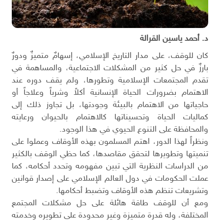
د. أحمد ياسين القرالة
كان للوقف، على مدار التاريخ الإسلامي، إسهامٌ متميزٌ ودورٌ
بارزٌ في حل كثير من المشكلات الاجتماعية، والمساهمة في
تقدم المجتمعات الإسلامية وتطورها، ولم يقف دوره عند
الاهتمام بضرورات الحياة الإنسانية أكلاً وشرباً وعلاجاً أو
حاجياتها من الاهتمام بالبيئة وجودتها، بل تجاوز ذلك إلى
كماليات الحياة وتحسيناتها كالاهتمام بالحيوان ورعايته
والمحافظة على التنوع الحيوي في هذا الوجود.
ونظراً لهذا الدور، اهتم المسلمون بهذه الأوقاف وعملوا على
تنميتها وتطويرها لتحقق مقاصدها، كما حظي الوقف بالكثير
من الدراسات النظرية التي تبين مفهومه وتحدد أحكامه، كما
عملت الحكومات في دول العالم الإسلامي على إصدار قوانين
وتشريعات تنظم هذه الأوقاف وتضبط أحكامها.
ومع أن للوقف طاقة هائلة على حل مشكلات المجتمع
المختلفة، وله قدرة متميزة وغير محدودة على تطويره وخدمته