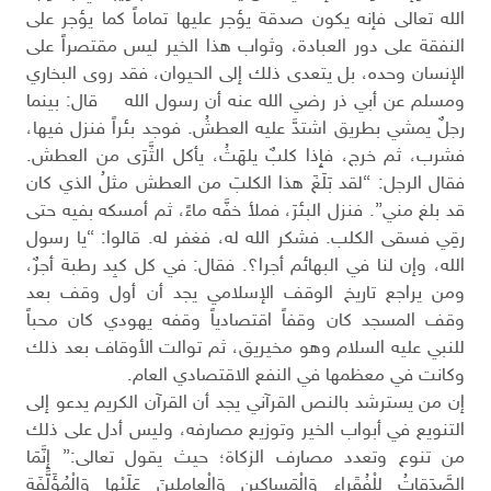
الله تعالى فإنه يكون صدقة يؤجر عليها تماماً كما يؤجر على
النفقة على دور العبادة، وثواب هذا الخير ليس مقتصراً على
الإنسان وحده، بل يتعدى ذلك إلى الحيوان، فقد روى البخاري
ومسلم عن أبي ذر رضي الله عنه أن رسول الله قال: بينما
رجلٌ يمشي بطريق اشتدَّ عليه العطشُ. فوجد بئراً فنزل فيها،
فشرب، ثم خرج، فإِذا كلبٌ يلهَثُ، يأكل الثَّرَى من العطش.
فقال الرجل: “لقد بَلَغَ هذا الكلبَ من العطش مثلُ الذي كان
قد بلغ مني”. فنزل البئرَ، فملأ خفَّه ماءً، ثم أمسكه بفيه حتى
رقِي فسقى الكلب. فشكر الله له، فغفر له. قالوا: “يا رسول
الله، وإن لنا في البهائم أجرا؟. فقال: في كل كبِد رطبة أجرٌ،
ومن يراجع تاريخ الوقف الإسلامي يجد أن أول وقف بعد
وقف المسجد كان وقفاً اقتصادياً وقفه يهودي كان محباً
للنبي عليه السلام وهو مخيريق، ثم توالت الأوقاف بعد ذلك
وكانت في معظمها في النفع الاقتصادي العام.
إن من يسترشد بالنص القرآني يجد أن القرآن الكريم يدعو إلى
التنويع في أبواب الخير وتوزيع مصارفه، وليس أدل على ذلك
من تنوع وتعدد مصارف الزكاة؛ حيث يقول تعالى:” إِنَّمَا
الصَّدَقاتُ لِلْفُقَراءِ وَالْمَساكِينِ وَالْعامِلِينَ عَلَيْها وَالْمُؤَلَّفَةِ