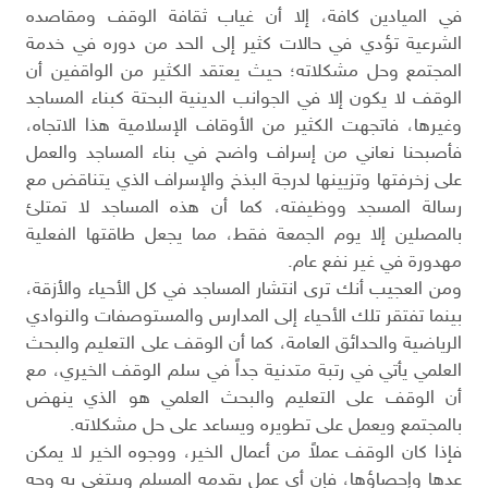
في الميادين كافة، إلا أن غياب ثقافة الوقف ومقاصده
الشرعية تؤدي في حالات كثير إلى الحد من دوره في خدمة
المجتمع وحل مشكلاته؛ حيث يعتقد الكثير من الواقفين أن
الوقف لا يكون إلا في الجوانب الدينية البحتة كبناء المساجد
وغيرها، فاتجهت الكثير من الأوقاف الإسلامية هذا الاتجاه،
فأصبحنا نعاني من إسراف واضح في بناء المساجد والعمل
على زخرفتها وتزيينها لدرجة البذخ والإسراف الذي يتناقض مع
رسالة المسجد ووظيفته، كما أن هذه المساجد لا تمتلئ
بالمصلين إلا يوم الجمعة فقط، مما يجعل طاقتها الفعلية
مهدورة في غير نفع عام.
ومن العجيب أنك ترى انتشار المساجد في كل الأحياء والأزقة،
بينما تفتقر تلك الأحياء إلى المدارس والمستوصفات والنوادي
الرياضية والحدائق العامة، كما أن الوقف على التعليم والبحث
العلمي يأتي في رتبة متدنية جداً في سلم الوقف الخيري، مع
أن الوقف على التعليم والبحث العلمي هو الذي ينهض
بالمجتمع ويعمل على تطويره ويساعد على حل مشكلاته.
فإذا كان الوقف عملاً من أعمال الخير، ووجوه الخير لا يمكن
عدها وإحصاؤها، فإن أي عمل يقدمه المسلم ويبتغي به وجه