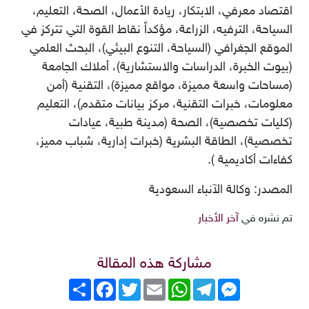
اقتصاد معرفي، الابتكار، ريادة الأعمال، الصحة، التعليم،
السياحة، الترفيه، الزراعة، مؤكداً نقاط القوة التي تتركز في
الموقع الجغرافي (السياحة، التنوع البيئي)، البحث العلمي
(بيوت الخبرة، الدراسات والاستشارية)، أملاك الجامعة
(مساحات واسعة مميزة، مواقع مميزة)، التقنية (أمن
معلومات، خبرات التقنية، مركز بيانات متقدم)، التعليم
(كليات تخصصية)، الصحة (مدينة طبية، عيادات
تخصصية)، الطاقة البشرية (خبرات إدارية، شباب مميز،
كفاءات أكاديمية ).
المصدر: وكالة الآنباء السعودية
تم نشره في
آخر الأخبار
مشاركة هذه المقالة
Messenger
Telegram
WhatsApp
Email
Twitter
انشر
Facebook