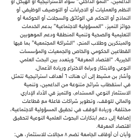
الداعمين، “النمو الداخلي” سواء الاستراتيجية أو الهيكل أو
النظم والعمليات أو الاجراءات أو التوصيف الوظيفي أو
النماذج أو التحكم في الوثائق والسجلات أو الحوكمة أو
جوائز التميز، “المسؤولية الاجتماعية” بدعم الخدمات
التعليمية والصحية وتنمية المنطقة ودعم الموهوبين
والمبتكرين وطلاب المنح، “الشراكة المجتمعية” بما فيها
القطاعين الحكومي والخاص والجمعيات والمؤسسات
الخيرية، “اقتصاد المعرفة” ويتعدد بين البحث العلمي
النوعي والابتكار وبراءة الاختراع وريادة الأعمال.
وأشار بن مشيط إلى أن هناك ٦ أهداف استراتيجية تتمثل
في استقطاب شرائح متنوعة من الداعمين، وتنمية
الاستثمار النوعي المستدام، والتميز في الأداء الإداري
والمالي للوقف، وتطوير شراكات فاعلة مع قطاعات
مختلفة، وريادة الوقف في تحقيق المسؤولية الاجتماعية،
إضافة إلى دعم ابتكارات البحوث العلمية النوعية لتحقيق
اقتصاد المعرفة.
وأبان أن أوقاف الجامعة تضم ٨ مجالات للاستثمار، هي: