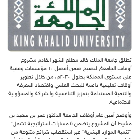
تطلق جامعة الملك خالد مطلع الشهر القادم مشروع
أوقاف الجامعة, لتصبح ضمن أفضل ١٠ مؤسسات وقفية
على مستوى المملكة بحلول ٢٠٣٠م، من خلال تطوير
أوقاف تعليمية داعمة للبحث العلمي واقتصاد المعرفة
والتنمية المستدامة بتعزيز التنافسية والشراكة والمسؤولية
الاجتماعية.
وأوضح أمين عام أوقاف الجامعة الدكتور عمر بن سعيد بن
مشيط أن المشروع يتضمن ٥ مسارات استراتيجية تشمل:
“تنمية الموارد البشرية” عبر استقطاب شرائح متنوعة من