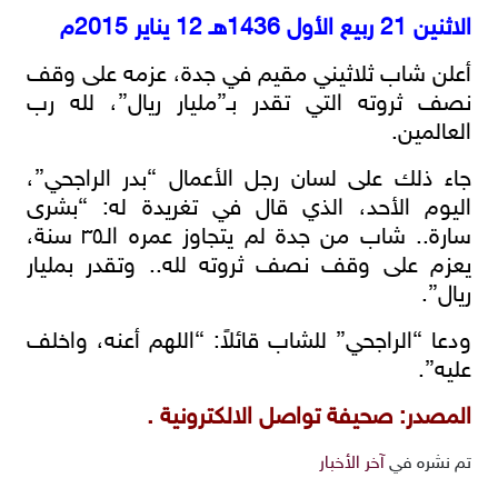
الاثنين 21 ربيع الأول 1436هـ 12 يناير 2015م
أعلن شاب ثلاثيني مقيم في جدة، عزمه على وقف
نصف ثروته التي تقدر بـ”مليار ريال”، لله رب
العالمين.
جاء ذلك على لسان رجل الأعمال “بدر الراجحي”،
اليوم الأحد، الذي قال في تغريدة له: “بشرى
سارة.. شاب من جدة لم يتجاوز عمره الـ٣٥ سنة،
يعزم على وقف نصف ثروته لله.. وتقدر بمليار
ريال”.
ودعا “الراجحي” للشاب قائلاً: “اللهم أعنه، واخلف
عليه”.
المصدر: صحيفة تواصل الالكترونية .
تم نشره في
آخر الأخبار