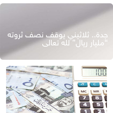
جدة.. ثلاثيني يوقف نصف ثروته
“مليار ريال” لله تعالى