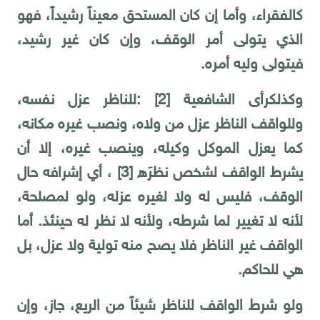
كالفقراء، وأما إن كان المستحق معيناً رشيداً، فهو
الذي يتولى أمر الوقف، وإن كان غير رشيد،
فيتولى وليه أمره.
وكذلك
رأى الشافعية
[2]
:
للناظر عزل نفسه،
وللواقف الناظر عزل من ولاه، ونصب غيره مكانه،
كما يعزل الموكل وكيله، وينصب غيره، إلا أن
يشرط الواقف لشخص نظرَه
[3]
، أي إشرافه حال
الوقف، فليس له ولا لغيره عزله، ولو لمصلحة،
لأنه لا تغيير لما شرطه، ولأنه لا نظر له حينئذ. أما
الواقف غير الناظر فلا يصح منه تولية ولا عزل، بل
هي للحاكم.
ولو شرط الواقف للناظر شيئاً من الريع، جاز، وإن