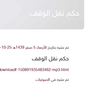
حكم نقل الوقف
تم نشره بتاريخ
الأربعاء 5 صفر 1439هـ 25-10-2017م
حكم نقل الوقف
/downloadf-150891935483462-mp3.html
تم نشره في
الصوتيات