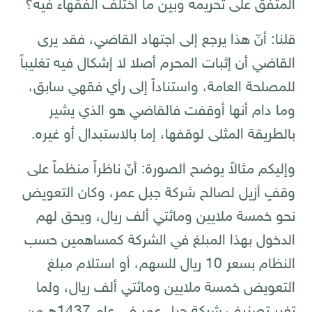
المتفق على تحريمه وبين ما اختلف الفقهاء فيه؟
قلنا: أنّ هذا يرجع إلى اجتهاد القاضي، فقد يرى
القاضي أن إثبات المحرم أصلا لا إشكال فيه تغليباً
للمصلحة العامة، واستناداً إلى رأي فقهي سابق،
وما دام أنها أوقفت فالقاضي هو الذي يشير
بالطريقة المثلى لوقفها، إما بالاستبدال أو غيره.
وإليكم مثالاً يوضح الصورة: أنّ ناظراً منظماً على
وقفٍ أزيل لصالح شركة جبل عمر، وكان التعويض
نحو خمسة ملايين ومائتي ألف ريال، ويحق لهم
الدخول بهذا المبلغ في الشركة كمساهمين حسب
النظام بسعر 10 ريال للسهم، أو استلام مبلغ
التعويض خمسة ملايين ومائتي ألف ريال، ولما
تغير تصنيف شركة جبل عمر في عام 1437ه من