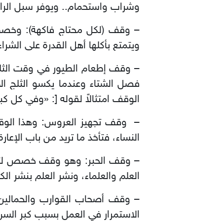
وشراب واستحمام.. ويوفر سبل الراحة
– وقف (لكل محتاج فاكهة): وخصص
ويتمتع بأكلها أهل القدرة على الشرا
– وقف إطعام الطيور في وقت الثلو
فصل الشتاء وعندما يكسو الثلج ا
الوقف امتثالاً لقوله [: «وفي كل ك
– وقف تجهيز العروس: وهذا الوقف 
النساء، فتأخذ ما تريد من باب الإع
– وقف الحبر: وهو وقف خصص لتزويد
العلم والعلماء، ونشر العلم بنشر الك
– وقف أصحاب القوارب والحمالين:
الاستمرار في العمل بسبب كبر السن