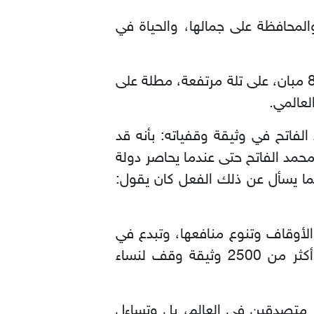
حافظة على جمالها، والحياة في
– وقف مدرسة جوشكن: وهي من المدارس الوقفية العجيبة والرائعة في أسطنبول، تحوي 8 مبان، على تلة مرتفعة، مطلة على
لعالمي.
فاتح في وثيقة وقفياته: بأنه قد
مد الفاتح حتى عندما يحاصر دولة
ينما يسأل عن ذلك الفعل كان يقول:
الأوقاف وتنوع منافعها، وتبدع في
إخراج الجديد منها، وكان التنافس لعمل الخير بين النساء فاعلاً؛ ففي السجلات العثمانية أكثر من 2500 وثيقة وقف لنساء
 متصدقين في العالم، بل وتساءل