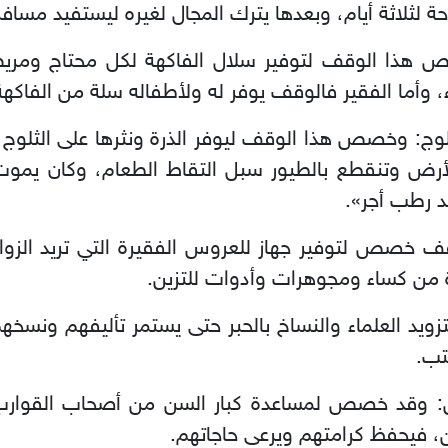
 لثلاثة أيام، وبعدها يترك المجال لغيره ليستفيد مسافر
 هذا الوقف لتوفير سلال الفاكهة لكل محتاج ومريض
ء، وأما الفقير فالوقف يوفر له ولأطفاله سلة من الفاكهة
ج: وخصص هذا الوقف ليوفر الذرة ونثرها على الثلوج 
لأرض وتنقطع بالطيور سبل التقاط الطعام، وكان يمو
بد رطب أجر».
خصص لتوفير جهاز للعروس الفقيرة التي تريد الزواج، 
ارة من كساء ومجوهرات وأدوات للتزين.
 العلماء والنساخ بالحبر حتى يستمر تأليفهم ونسخهم
تب.
 وقد خصص لمساعدة كبار السن من أصحاب القوارب و
، فيحفظ كرامتهم ويرعى حاجاتهم.