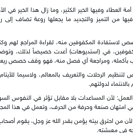
مة العطاء وفيها الخير الكثير، وما زال هذا الخير في ال
 فيها من التميز والتجديد ما يجعلها روعة تضاف إلى 
لاستفادة المكفوفين منه، لقراءة المراجع لهم وكت
مكفوفين، في (استديوهات) أعدت خصيصاً لذلك، و
 بأكمله، ومراجعة أي فصل منه، فهو وقف خصص ريعه ل
ظيم الرحلات والتعريف بالمعالم، ولاسيما للأيتام
بالانتماء لدولتهم.
عمل: لأن المساعدات بلا مقابل تؤثر في النفوس السوي
ي امتهان صنعة وحرفة من الحرف، وتعمل في هذا المجا
ن من احترق بيته يؤمن بقدر الله عز وجل، يقوم أصحاب
تاجه في معيشته.