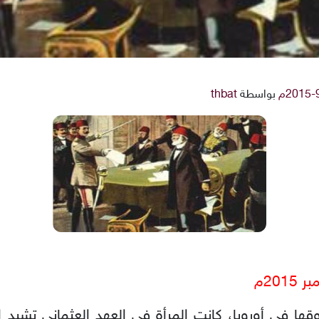
بواسطة
thbat
ها في أوروبا، كانت المرأة في العهد العثماني تشيد 