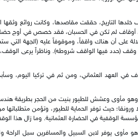
خلدها التاريخ، حققت مقاصدها، وكانت روائع وثقها الت
إلى أوقاف لم تكن في الحسبان، فقد خصص في أوج حضار
ة على أن هناك واقفاً، وموقوفاً عليه (الجهة التي س
وقف (حدد فيها الواقف شروطه). وناظراً يرعى الوقف، مج
ي العهد العثماني، ومن ثم في تركيا اليوم، وسأبدأ 
و مأوى وعشش للطيور بنيت من الحجر بطريقة هندسية ر
لا ورونقا؛ حيث توفر الحماية للطيور، وتؤمن متطلباته
ة الوقفية في الحضارة العثمانية. وما زال هذا الوقف
هو مأوى يوفر لابن السبيل والمسافرين سبل الراحة وا