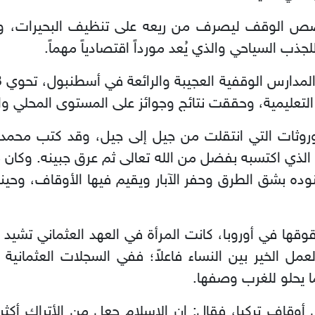
 الوقف ليصرف من ريعه على تنظيف البحيرات، والم
جذب السياحي والذي يُعد مورداً اقتصادياً مهماً.
لتعليمية، وحققت نتائج وجوائز على المستوى المحلي وا
روثات التي انتقلت من جيل إلى جيل، وقد كتب محمد ال
ذي اكتسبه بفضل من الله تعالى ثم عرق جبينه. وكان مح
 جنوده بشق الطرق وحفر الآبار ويقيم فيها الأوقاف، وح
قها في أوروبا، كانت المرأة في العهد العثماني تشيد 
 يحلو للغرب وصفها.
وقاف تركيا، فقال: إن الإسلام جعل من الأتراك أكثر