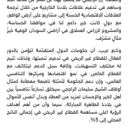
واضاف: إن الراجحي لم يكتفِ بهذا بل شمّر عن ساعد الجدّ
وساهم في تدعيم علاقات بلادنا الخارجية من خلال ترجمة
العلاقات الاقتصادية الحسنة إلى مشاريع على أرض الواقع،
مع دولٍ كانت خير داعمٍ لنا في مواقفنا الحساسة،
والمشروع الزراعي العملاق في أراضي السودان الوفية خيرُ
مثالٍ مشرّف.
وتابع عرب، أن حكومات الدول المتقدّمة لتؤمن بالدور
الفعّال للقطاع غير الربحي في تدعيم تنميتها، ولذلك تتيح
له مختلف التسهيلات، وكافة سبل الدعم ليتكاتف مع
القطاع الخاص في نمو اقتصادها ومركزها التنافسي
العالمي، وإن دعم الحكومة لأمثلة ناصعة معطاءة كمثال
أوقاف الشيخ سليمان الراجحي سيخلق تسارعاً تنافسياً بين
أهل الخير والإحسان لمزيد من العطاء وبذل أنفس الأموال
في بلادنا الطاهرة المباركة، سيما وأن من أهم أهداف
الرؤية اعلي مساهمة القطاع غير الربحي في إجمالي الناتج
المحلي إلى 5%.