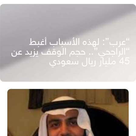
“عرب”: لهذه الأسباب أغبط
“الراجحي”.. حجم الوقف يزيد عن
45 مليار ريال سعودي