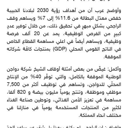
وأوضح عرب أن من أهداف رؤية 2030 لبلادنا الحبيبة
خفض معدّل البطالة من 11.6% إلى 7% ويساهم وقف
الراجحي بشكلٍ مبهرٍ في تحقيق ذلك، من خلال توفير عددٍ
كبيرٍ من الفرص الوظيفية، يمد عن 20 ألف فرصة
وظيفية، ويساهم أيضاً في اعلي مساهمة القطاع الخاص
في الناتج القومي المحلي (GDP) بمنتجات كافّة شركاته
الموقفة.
وأكمل: غيضٌ من بعض أمثلة أوقاف الشيخ شركة دواجن
الوطنية الموقفة بالكامل، والتي توفِّر 40% من الإنتاج
المحلّي للدواجن، وتساهم في توظيف أكثر من 7,500
موظفٍ وموظفة، وتنتج يومياً مليون بيضة و 820 ألفا،
مساهمة في تعزيز الأمن الغذائي، وتوطين صناعة الغذاء
لكثيرٍ من المنتجات المستخدمة يومياً في منازلنا في
مختلف انحاء المملكة.