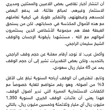
أن انتشار أخبار تقاضي بعض اللاعبين والممثلين ومديري
الاستثمار وغيرهم، لمبالغ طائلة، قد يدفع البعض
لحسدهم وغبطهتهم، والتفكير طويلا في كيفية تعاملهم
مع هذه الأموال المكدّسة في حساباتهم، لكن من يستحق
الغبطة فعلا هم مجموعة الأشخاص الذين يستثمرون
أموالهم مع الله ، مستشهدا بأيقونة الإحسان والوقف
الشيخ سليمان الراجحي.
وأكمل عرب: لا توجد أرقام معلنة عن حجم وقف الراجحي
بالتحديد، ولكن بعض التقديرات تشير إلى أن حجم الوقف
يمد عن 45 مليار ريال سعودي.
وتابع، لنفترض أن الوقف أرباحه السنوية تبلغ على الأقل
3% من أصوله، وهو رقم متواضع للغاية خصوصاً مع
الكفاءات الاستثمارية المميزة التي تدير أصول الوقف،
فهذا يعني أن عائدات الوقف الخيري السنوية 1,350
مليون ريال أي مليار وثلاثمئة وخمسين مليون ريال، بالتالي