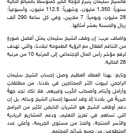
فالشيخ سليمان يتبرع لأوجه الخير كمتوسط بالمبالغ التالية
سنوياً: 1,350 مليون، وشهرياً: 112.5 مليون، وأسبوعياً:
28 مليون، ويومياً: 7 ملايين، وفي كل ساعة 290 ألف
ريال والحسنة بعشر أمثالها.
واضاف عرب: إن وقف الشيخ سليمان يمثل أفضل صورةٍ
من التناغم الفعّال مع الرؤية الطموحة لبلادنا، والتي تهدف
لرفع مؤشر رأس المال الإجتماعي إلى المرتبة 10 من مرتبة
26 الحالية.
وتابع: بهذا العطاء العظيم وصل إحسان الشيخ سليمان
الراجحي لبيوت اكثـر المحتاجين في بلادنا، من مطلقاتٍ
وأرامل وأيتام وأصحاب الكُرب وغيرهم، فلا تكاد تجد جهةً
خيريةً في بلادنا إلَا وقد لمسها إحسان الشيخ وبذله، بل إن
دعم أوقاف الشيخ هو الشريان النابض لكثير من البرامج
التي تساهم في تعزيز التعليم، ودعم المشاريع الريادية
والأسر المنتجة، والحدّ من مستوى الجريمة، وأعلي عدد
المتطوعين من جميع شرائح المجتمع.