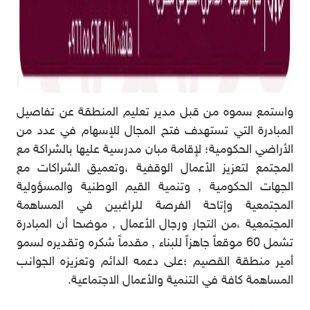
واستمع سموه من قبل مدير تعليم المنطقة عن تفاصيل
المبادرة التي تستهدف فتح المجال للإسهام في عدد من
الأراضي الحكومية؛ لإقامة مبان مدرسية عليها بالشراكة مع
المجتمع لتعزيز الأعمال الوقفية ،وتعميق الشراكات مع
الجهات الحكومية , وتنمية القيم الوطنية والمسؤولية
المجتمعية وإتاحة الفرصة للراغبين في المساهمة
المجتمعية ،من التجار ورجال الأعمال , موضحا أن المبادرة
تشمل 60 موقعاً جاهزاً للبناء , مقدماً شكره وتقديره لسمو
أمير منطقة القصيم ؛على دعمه الدائم وتعزيزه الجوانب
المساهمة كافة في التنمية والأعمال الاجتماعية.