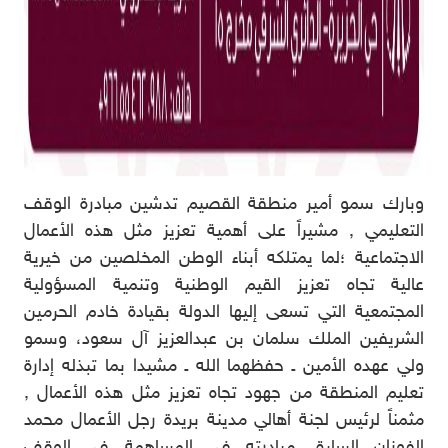
وبارك سمو أمير منطقة القصيم تدشين مبادرة الوقف
التعليمي , مشيراً على أهمية تعزيز مثل هذه الأعمال
الاجتماعية ؛لما يمتلكه أبناء الوطن المخلصين من خيرية
عالية تجاه تعزيز القيم الوطنية وتنمية المسؤولية
المجتمعية التي تسعى إليها الدولة بقيادة خادم الحرمين
الشريفين الملك سلمان بن عبدالعزيز آل سعود، وسمو
ولي عهده الأمين ـ حفظهما الله ـ مشيدا بما تبذله إدارة
تعليم المنطقة من جهود تجاه تعزيز مثل هذه الأعمال ,
مثمناً لرئيس لجنة أهالي مدينة بريدة رجل الأعمال محمد
الفوزان السابق مبادرته في المساهمة في الوقف