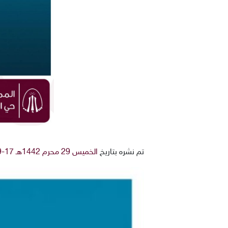
تم نشره بتاريخ
الخميس 29 محرم 1442هـ 17-9-2020م