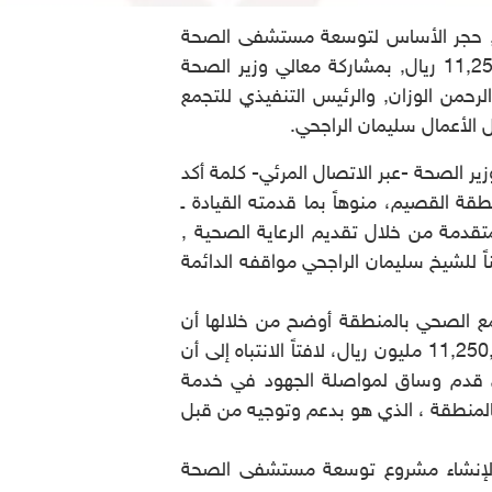
م, حجر الأساس لتوسعة مستشفى الصحة
النفسية بمدينة بريدة, الذي سينفذ بتبرع من وقف الشيخ سليمان الراجحي بقيمة إجمالية قدرها 11,250,000 ريال, بمشاركة معالي وزير الصحة
لرحمن الوزان, والرئيس التنفيذي للتجمع
 الأعمال سليمان الراجحي.
ر الصحة -عبر الاتصال المرئي- كلمة أكد
ة القصيم، منوهاً بما قدمته القيادة ـ
تقدمة من خلال تقديم الرعاية الصحية ,
 للشيخ سليمان الراجحي مواقفه الدائمة
ع الصحي بالمنطقة أوضح من خلالها أن
التوسعة تشمل غرف تنويم وصالات طعام وغرف عزل وغرف أطباء وتمريض وعلاج بتكلفة تصل إلى 11,250,000 مليون ريال، لافتاً الانتباه إلى أن
 300 سرير، مبيناً أن العمل قائم على قدم وساق لمواصلة الجهود في خدمة
المنطقة ، الذي هو بدعم وتوجيه من قبل
 لإنشاء مشروع توسعة مستشفى الصحة