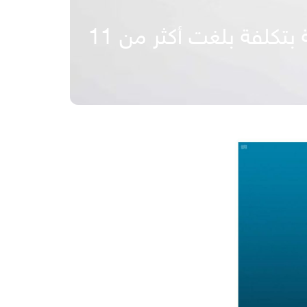
سمو أمير القصيم يضع حجر الأساس لمستشفى الصحة النفسية بتكلفة بلغت أكثر من 11