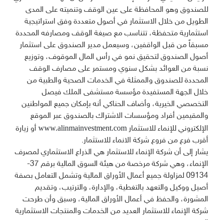
للصندوق وهو المحافظة على عين الوقف وتنميته على المدى
الطويل من خلال الاستثمار في أصول متعددة وفق استراتيجية
استثمارية متحفظة، تتناسب مع صيغة الوقف ومصارفه المحددة
مسبقاً من قبل الواقفين، وسيعمل مدير الصندوق على استثمار
أصول الصندوق لتحقيق نمو في رأس المال الموقوف، وتوزيع
نسبة من العوائد بشكل سنوي ومستمر على مصارف الوقف
المحددة للصندوق والممثلة في الخدمات الصحية والطبية من
خلال الجهة المستفيدة مؤسسة مستشفى الملك فيصل
التخصصي الخيرية، وأضاف الحناكي أنه بإمكان جميع المواطنين
والمقيمين أفراد ومؤسسات الاشتراك بالصندوق عبر الموقع
www.alinmainvestment.com
الإلكتروني للإنماء للاستثمار
أو زيارة
أقرب فرع من فروع شركة الانماء للاستثمار.
يشار إلى أن شركة الإنماء للاستثمار هي الذراع الاستثماري لمصرف
الإنماء، وهي شركة مرخصة من هيئة السوق المالية برقم 37-
09134 لمزاولة جميع أعمال الأوراق المالية وتشمل التعامل بصفة
أصيل ووكيل والتعهد بالتغطية، والإدارة، والترتيب، وتقديم
المشورة، والحفظ في أعمال الأوراق المالية، وسبق وأن طرحت
شركة الإنماء للاستثمار العديد من الخدمات والمنتجات الاستثمارية