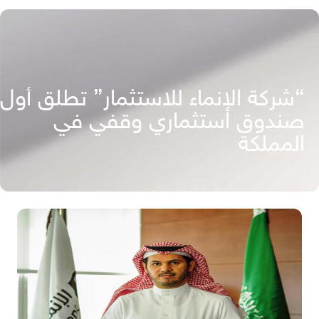
“شركة الإنماء للاستثمار” تطلق أول
صندوق استثماري وقفي في
المملكة