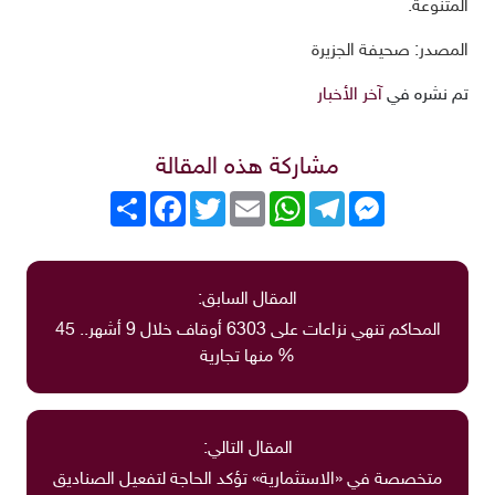
المتنوعة.
المصدر: صحيفة الجزيرة
تم نشره في
آخر الأخبار
مشاركة هذه المقالة
Messenger
Telegram
WhatsApp
Email
Twitter
انشر
Facebook
المقال السابق:
المحاكم تنهي نزاعات على 6303 أوقاف خلال 9 أشهر.. 45
% منها تجارية
المقال التالي:
متخصصة في «الاستثمارية» تؤكد الحاجة لتفعيل الصناديق