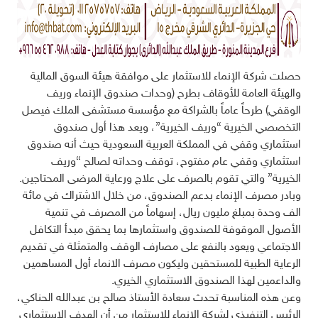
حصلت شركة الإنماء للاستثمار على موافقة هيئة السوق المالية
والهيئة العامة للأوقاف بطرح (وحدات صندوق الإنماء وريف
الوقفي) طرحاً عاماً بالشراكة مع مؤسسة مستشفى الملك فيصل
التخصصي الخيرية “وريف الخيرية”، ويعد هذا أول صندوق
استثماري وقفي في المملكة العربية السعودية حيث أنه صندوق
استثماري وقفي عام مفتوح، توقف وحداته لصالح “وريف
الخيرية” والتي تقوم بالصرف على علاج ورعاية المرضى المحتاجين.
وبادر مصرف الإنماء بدعم الصندوق، من خلال الاشتراك في مائة
الف وحدة بمبلغ مليون ريال، إسهاماً من المصرف في تنمية
الأصول الموقوفة للصندوق واستثمارها بما يحقق مبدأ التكافل
الاجتماعي ويعود بالنفع على مصارف الوقف والمتمثلة في تقديم
الرعاية الطبية للمستحقين وليكون مصرف الانماء أول المساهمين
والداعمين لهذا الصندوق الاستثماري الخيري.
وعن هذه المناسبة تحدث سعادة الأستاذ صالح بن عبدالله الحناكي،
الرئيس التنفيذي لشركة الإنماء للاستثمار من أن الهدف الاستثماري