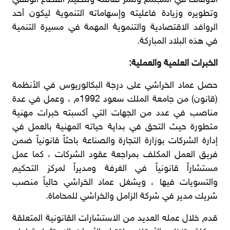
الأوقاف في المجتمع ونشر ثقافته وتنظيم القطاع الوقفي
وتطويره وزيادة فاعليته وإسهاماته التنموية ليكون أحد
الروافد الاقتصادية والتنموية المهمة في مسيرة التنمية
في هذه البلاد المباركة.
الخبرات العلمية والعملية:
حصل عماد الخراشي على درجة البكالوريوس في الأنظمة
(قانون) من جامعة الملك سعود 1992م ، وعمل في عدة
مناصب في عدد من الجهات التي أكسبته خبرات مهنية
متطورة حيث التحق في بداية حياته المهنية بالعمل في
إدارة الشركات بوزارة التجارة والصناعة باحثاً قانونياً ضمن
فريق العمل المكلف بمراجعة عقود الشركات ، كما عمل
مستشاراً قانونياً في الغرفة ومديراً لمركز التحكيم
والتسويات فيها ، ويشغل عماد الخراشي حالياً منصب
شريك مدير في شركة الزامل والخراشي للمحاماة.
قدم خلال عمله العديد من الاستشارات القانونية المتعلقة