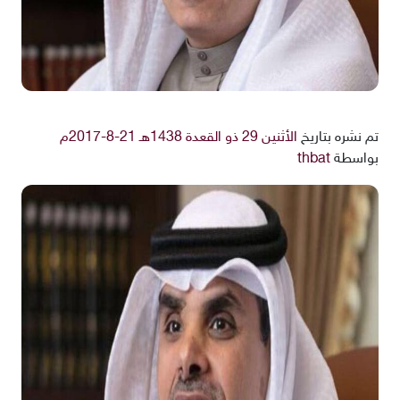
تم نشره بتاريخ
الأثنين 29 ذو القعدة 1438هـ 21-8-2017م
بواسطة
thbat