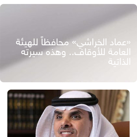
«عماد الخراشي» محافظاً للهيئة
العامة للأوقاف.. وهذه سيرته
الذاتية