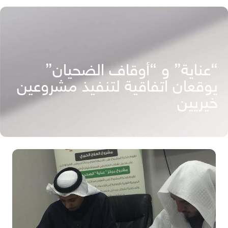
“عناية” و “أوقاف الضحيان”
يوقعان اتفاقية لتنفيذ مشروعين
خيريين