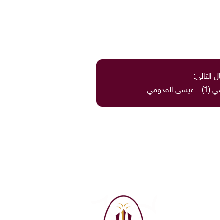
ل التالي:
لقدومي