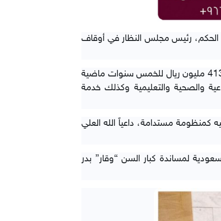
ر الحكم، رئيس مجلس النظار في أوقاف
واطلع سموه على مجالات الدعم الخيرية والتنموية لأوقاف الراجحي في منطقة الرياض البالغة قيمتها 413 مليون ريال للخمس سنوات ماضية
ية والصحية والتعليمية وكذلك خدمة
 كمنظومة مستدامة، داعياً الله العلي
ودية لمساندة كبار السن “وقار” بدر