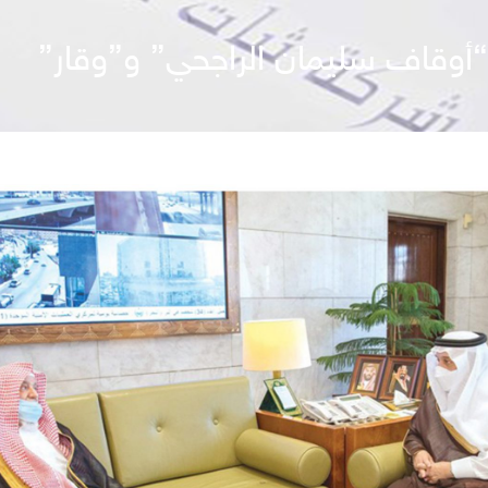
أوقاف سليمان الراجحي” و”وقار”