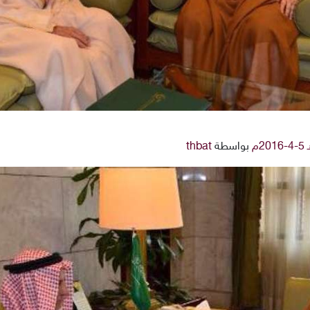
بواسطة
thbat