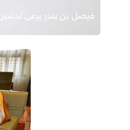
فيصل بن بندر يرعى تدشين أ