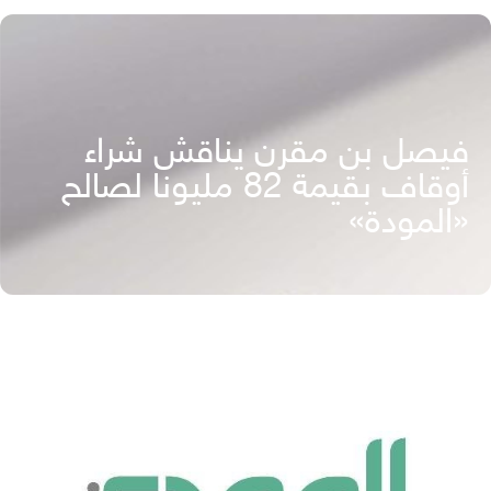
فيصل بن مقرن يناقش شراء
أوقاف بقيمة 82 مليونا لصالح
«المودة»