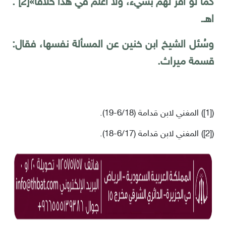
كما لو أقرّ لهم بشيء، ولا أعلم في هذا خلافا»
[2]
.
اهـ.
وسُئل الشيخ ابن خنين عن المسألة نفسها، فقال:
قسمة ميراث.
)
[1]
(
المغني لابن قدامة (6/18-19).
)
[2]
(
المغني لابن قدامة (6/17-18).