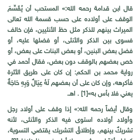
قال ابن قدامة رحمه الله:» المستحب أن يُقَسِّمَ
الوقف على أولاده على حسب قسمة الله تعالى
الميراث بينهم للذكر مثل حظ الأنثيين، فإن خالف
فسوى بين الذكر والأنثى، أو فضلها عليه، أو
فضل بعض البنين، أو بعض البنات على بعض، أو
خص بعضهم بالوقف دون بعض، فقال أحمد في
رواية محمد بن الحكم: إن كان على طريق الأثرة
فأكرهه، وإن كان على أن بعضهم لَهُ عِيَالٌ وَبِهِ حَاجَةٌ
يعني فلا بأس به»
[1]
. اهـ.
وقال أيضاً رحمه الله:» إذا وقف على أولاد رجل
وأولاد أولاده استوى فيه الذكر والأنثى، لأنه
تشريكٌ بينهم، وإطلاقُ التشريك يقتضي التسوية،