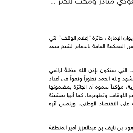
ودي مبادر ومحب للخير ..
 الإمارة ، جائزة “إعلام الوقف” التي
س المحكمة العامة بالدمام الشيخ سعد
، التي ستكون بإذن الله مظلةً لراغبي
د ولله الحمد تطوراً ونمواً في أعداد
ية، مؤكداً سموه أن الجائزة بمضمونها
ع الأوقاف وتطويرها، كما أنها بمشيئة
ه على الاقتصاد الوطني، ويلمس أثره
ود بن نايف بن عبدالعزيز أمير المنطقة