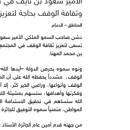
الأمير سعود بن نايف في ت
وثقافة الوقف بحاجة لتعزيز
المناطق – الدمام
دشن صاحب السمو الملكي الأمير سعود بن
تسعى لتعزيز ثقافة الوقف في المجتمع،
بن محمد المهنا.
ونوه سموه بحرص الدولة –أيدها الله- ع
الوقف، مشدداً يحفظه الله على أن المج
الوقف وأنواعها، وراغبي الخير كثر، إل
وفكرتها وأهدافها، ستسهم بمشيئة الله 
الله ستساهم في تحقيق الاستدامة الم
المواطن، متمنياً سموه التوفيق للجائزة و
من جهته قدم أمين عام الجائزة الأستاذ 