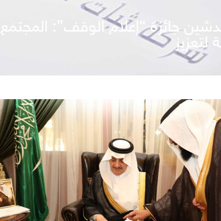
دشين جائزة “إعلام الوقف”: المجتم
 لتعزيز