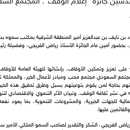
دشين جائزة “إعلام الوقف”: المجتمع السع
 نايف بن عبدالعزيز أمير المنطقة الشرقية بمكتب سموه بديوان
 بحضور أمين عام الجائزة الأستاذ رياض الفريجي، وفضيلة رئي
لى تعزيز وتمكين الأوقاف، بإنشائها للهيئة العامة للأوقاف
تمع السعودي مجتمع محب ومبادر لأعمال الخير، والمملكة تشه
ا أنهم بحاجة لمن يقوم بتوعيتهم بسبل وطرق تحقيق هذه الخير
في نشر ثقافة الوقف، وتبيان الأثر التنموي والاقتصادي لتنو
الية للجهات الخيرية، والمشروعات التنموية، بما يعود نفع
القائمين عليها.
رياض الفريجي، الشكر والتقدير لصاحب السمو الملكي الأمير سع