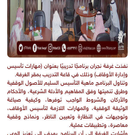
نفذت غرفة نجران برنامجًا تدريبيًا بعنوان (مهارات تأسيس
وإدارة الأوقاف) وذلك في قاعة التدريب بمقر الغرفة.
وتناول البرنامج ماهية التأسيس السليم للأصول الوقفية
وطرق تنميتها وفق المفاهيم والأدلة الشرعية، والأحكام
والأركان والشروط الواجب توفرها، وكيفية صياغة
الوثيقة الوقفية، والمهارات اللازمة لتأسيس الأوقاف،
وتوجيهات في النظارة وتعيين الناظر، ونماذج وقفية
معاصرة، وتطبيقات عملية.
وأشارت الغرفة إلى أن البرنامج يهدف إلى تعزيز الوعي